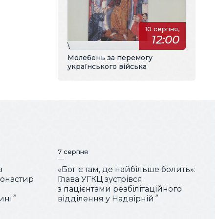
10 серпня,
12:00
\
Молебень за перемогу
українського війська
7 серпня
в
«Бог є там, де найбільше болить»:
монастир
Глава УГКЦ зустрівся
з пацієнтами реабілітаційного
ині
відділення у Надвірній