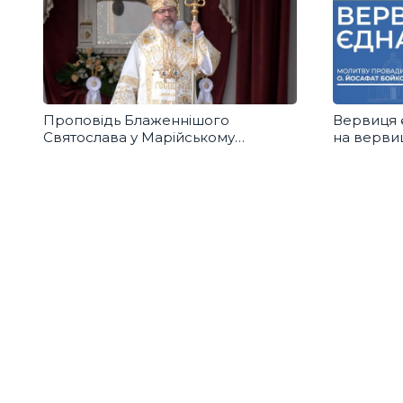
Проповідь Блаженнішого
Вервиця 
Святослава у Марійському
на вервиц
духовному центрі в Зарваниці