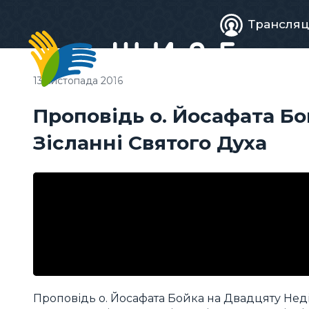
Живе
Трансляц
телебачен
13 листопада 2016
Проповідь о. Йосафата Б
Зісланні Святого Духа
Проповідь о. Йосафата Бойка на Двадцяту Неділ