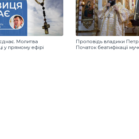
єднає. Молитва
Проповідь владики Петр
і у прямому ефірі
Початок беатифікації муч
Станіслава Сярока