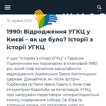
Головне
меню
16 червня 2025
1990: Відродження УГКЦ у
Києві – як це було? Історії з
історії УГКЦ
У цих "Історіях з історії УГКЦ" з Тарасом
Пшеничним ми поринаємо в ключовий 1990
рік, який став початком масштабного
відродження Української Греко-Католицької
Церкви. Дізнайтеся, як після зустрічі
Горбачова та Папи Івана Павла ІІ, Київ став
епіцентром боротьби за легалізацію УГКЦ,
про напружені переговори чотиристоронньої
комісії, повернення собору Св. Юра та
історичні кроки, що проклали шлях до