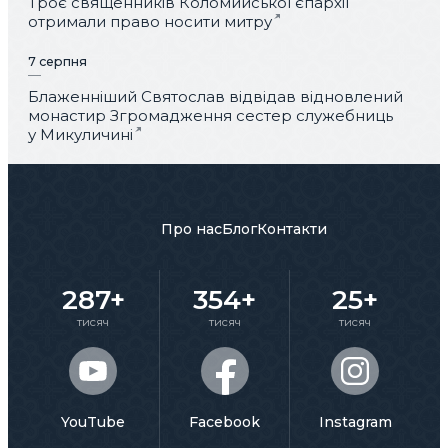
Троє священників Коломийської єпархії
отримали право носити митру
7 серпня
Блаженніший Святослав відвідав відновлений
монастир Згромадження сестер служебниць
у Микуличині
Про нас
Блог
Контакти
287+
354+
25+
тисяч
тисяч
тисяч
YouTube
Facebook
Instagram