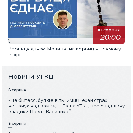
10 серпня,
20:00
\
Вервиця єднає. Молитва на вервиці у прямому
ефірі
Новини УГКЦ
8 серпня
«Не бійтеся, будьте вільними! Нехай страх
не панує над вами», — Глава УГКЦ про спадщину
владики Павла Василика
8 серпня