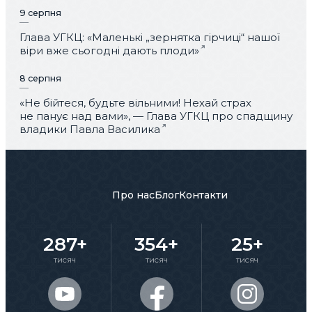
9 серпня
Глава УГКЦ: «Маленькі „зернятка гірчиці“ нашої
віри вже сьогодні дають плоди»
8 серпня
«Не бійтеся, будьте вільними! Нехай страх
не панує над вами», — Глава УГКЦ про спадщину
владики Павла Василика
Про нас
Блог
Контакти
287+
354+
25+
тисяч
тисяч
тисяч