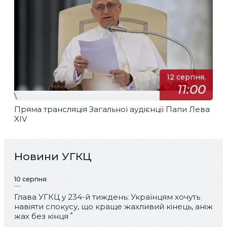
12 серпня,
11:00
\
Пряма трансляція Загальної аудієнції Папи Лева
XIV
Новини УГКЦ
10 серпня
Глава УГКЦ у 234-й тиждень: Українцям хочуть
навіяти спокусу, що краще жахливий кінець, аніж
жах без кінця