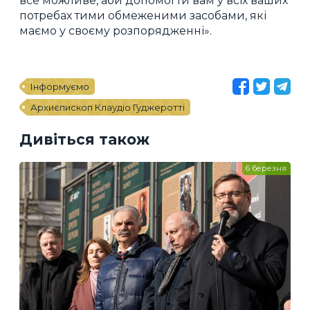
все можливе, аби допомогти вам у всіх ваших
потребах тими обмеженими засобами, які
маємо у своєму розпорядженні».
Інформуємо
Архиєпископ Клаудіо Гуджеротті
Дивіться також
6 березня