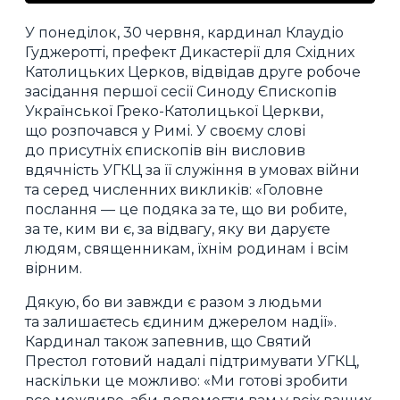
У понеділок, 30 червня, кардинал Клаудіо
Гуджеротті, префект Дикастерії для Східних
Католицьких Церков, відвідав друге робоче
засідання першої сесії Синоду Єпископів
Української Греко-Католицької Церкви,
що розпочався у Римі. У своєму слові
до присутніх єпископів він висловив
вдячність УГКЦ за її служіння в умовах війни
та серед численних викликів: «Головне
послання — це подяка за те, що ви робите,
за те, ким ви є, за відвагу, яку ви даруєте
людям, священникам, їхнім родинам і всім
вірним.
Дякую, бо ви завжди є разом з людьми
та залишаєтесь єдиним джерелом надії».
Кардинал також запевнив, що Святий
Престол готовий надалі підтримувати УГКЦ,
наскільки це можливо: «Ми готові зробити