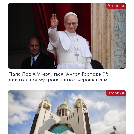
9 серпня
Папа Лев XIV молиться "Ангел Господній":
дивіться пряму трансляцію з українським
перекладом
9 серпня