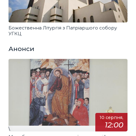
Божественна Літургія з Патріаршого собору
УГКЦ
Анонси
10 серпня,
12:00
\