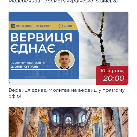
Молебень за перемогу українського війська
10 серпня,
20:00
\
Вервиця єднає. Молитва на вервиці у прямому
ефірі