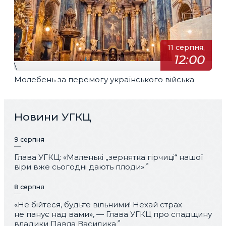
11 серпня,
12:00
\
Молебень за перемогу українського війська
Новини УГКЦ
9 серпня
Глава УГКЦ: «Маленькі „зернятка гірчиці“ нашої
віри вже сьогодні дають плоди»
8 серпня
«Не бійтеся, будьте вільними! Нехай страх
не панує над вами», — Глава УГКЦ про спадщину
владики Павла Василика