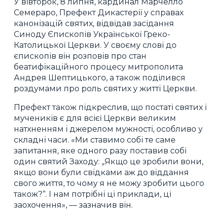
У вівторок, 8 липня, кардинал Марчелло
Семераро, Префект Дикастерії у справах
канонізацій святих, відвідав засідання
Синоду Єпископів Української Греко-
Католицької Церкви. У своєму слові до
єпископів він розповів про стан
беатифікаційного процесу митрополита
Андрея Шептицького, а також поділився
роздумами про роль святих у житті Церкви.
Префект також підкреслив, що постаті святих і
мучеників є для всієї Церкви великим
натхненням і джерелом мужності, особливо у
складні часи. «Ми ставимо собі те саме
запитання, яке одного разу поставив собі
один святий Заходу: „Якщо це зробили вони,
якщо вони були свідками аж до віддання
свого життя, то чому я не можу зробити цього
також?“. І нам потрібні ці приклади, ці
заохочення», — зазначив він.