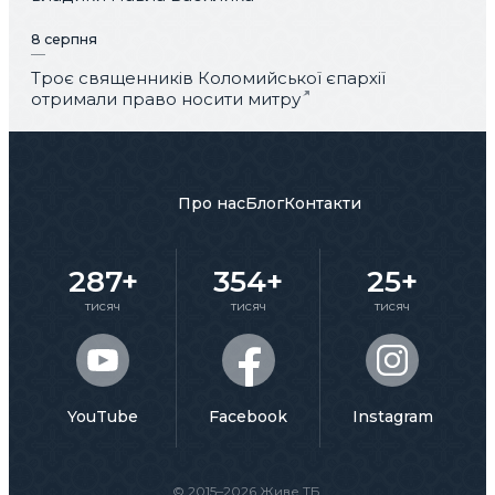
8 серпня
Троє священників Коломийської єпархії
отримали право носити митру
Про нас
Блог
Контакти
287+
354+
25+
тисяч
тисяч
тисяч
YouTube
Facebook
Instagram
© 2015–2026 Живе ТБ.