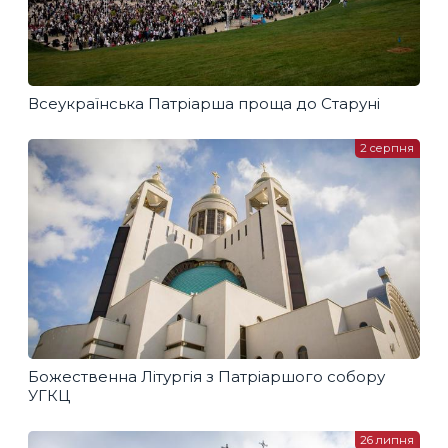
Всеукраїнська Патріарша проща до Старуні
2 серпня
Божественна Літургія з Патріаршого собору
УГКЦ
26 липня