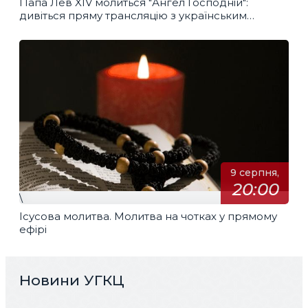
Папа Лев XIV молиться "Ангел Господній":
дивіться пряму трансляцію з українським
перекладом
9 серпня,
20:00
\
Ісусова молитва. Молитва на чотках у прямому
ефірі
Новини УГКЦ