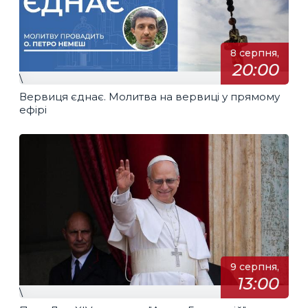
8 серпня,
20:00
\
Вервиця єднає. Молитва на вервиці у прямому
ефірі
9 серпня,
13:00
\