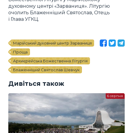
духовному центрі «Зарваниця». Літургію
очолить Блаженніший Святослав, Отець
і Глава УГКЦ.
Марійський духовний центр Зарваниця
Проща
Архиєрейська Божественна Літургія
Блаженніший Святослав Шевчук
Дивіться також
6 серпня