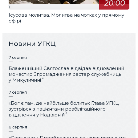
20:00
\
Ісусова молитва. Молитва на чотках у прямому
ефірі
Новини УГКЦ
7 серпня
Блаженніший Святослав відвідав відновлений
монастир Згромадження сестер служебниць
у Микуличині
7 серпня
«Бог є там, де найбільше болить»: Глава УГКЦ
зустрівся з пацієнтами реабілітаційного
відділення у Надвірній
6 серпня
«Святкувати Преображення означає пережити