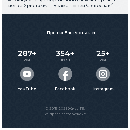
його з Христом», — Блаженніший Святослав
Про нас
Блог
Контакти
287+
354+
25+
тисяч
тисяч
тисяч
YouTube
Facebook
Instagram
© 2015–2026 Живе ТБ.
Всі права застережено.