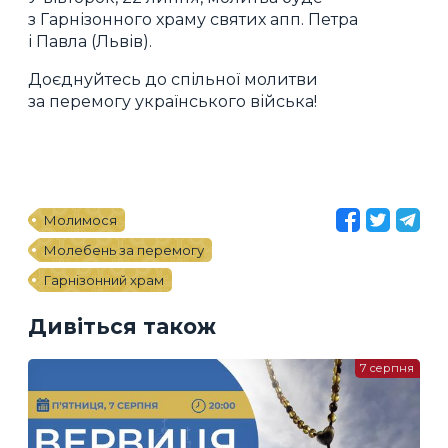
з Гарнізонного храму святих апп. Петра
і Павла (Львів).
Доєднуйтесь до спільної молитви
за перемогу українського війська!
Молимося
Молебень за перемогу
Гарнізонний храм
Дивіться також
7 серпня