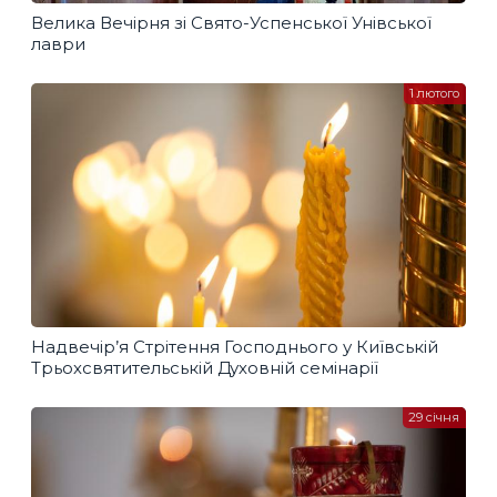
Велика Вечірня зі Свято-Успенської Унівської
лаври
1 лютого
Надвечір’я Стрітення Господнього у Київській
Трьохсвятительській Духовній семінарії
29 січня