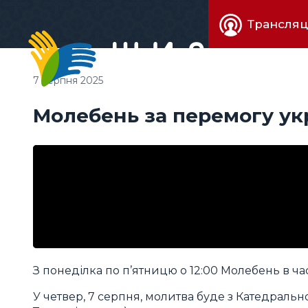
Живе
Трансляц
телебачен
7 серпня 2025
Молебень за перемогу ук
З понеділка по п’ятницю о 12:00 Молебень в час
У четвер, 7 серпня, молитва буде з Катедрально