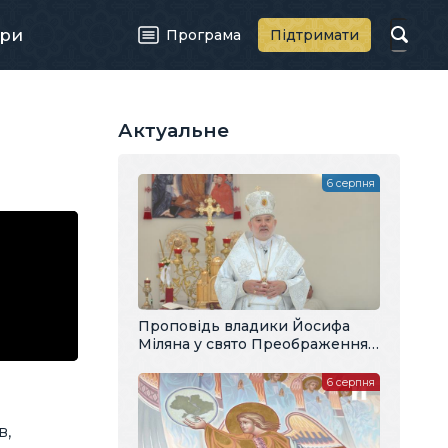
ри
Програма
Підтримати
Актуальне
6 серпня
Проповідь владики Йосифа
Міляна у свято Преображення
Господнього
6 серпня
в,