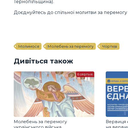
Тернопільщина).
Доєднуйтесь до спільної молитви за перемогу 
Молимося
Молебень за перемогу
Чортків
Дивіться також
6 серпня
Молебень за перемогу
Вервиця 
українського війська
на вервиц