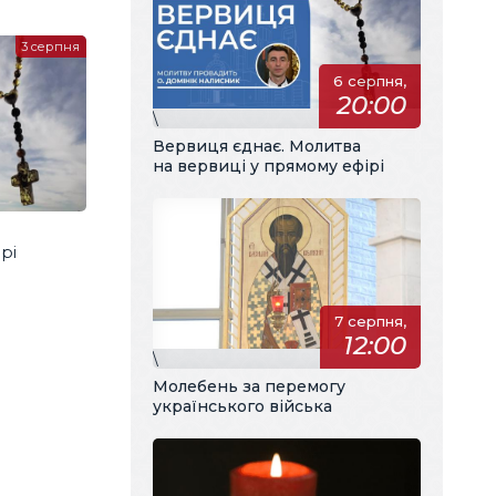
3 серпня
6 серпня,
20:00
\
Вервиця єднає. Молитва
на вервиці у прямому ефірі
рі
7 серпня,
12:00
\
Молебень за перемогу
українського війська