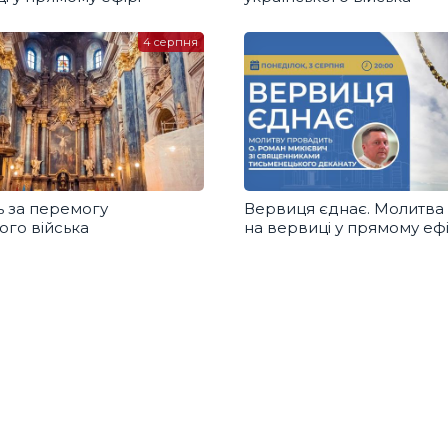
4 серпня
 за перемогу
Вервиця єднає. Молитва
ого війська
на вервиці у прямому ефі