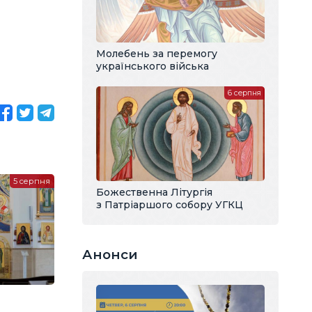
Молебень за перемогу
українського війська
6 серпня
5 серпня
Божественна Літургія
з Патріаршого собору УГКЦ
Анонси