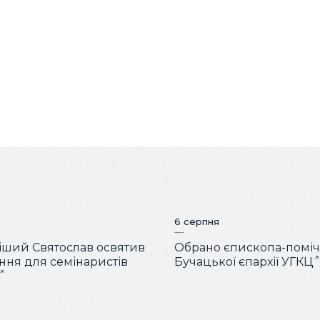
6 серпня
ший Святослав освятив
Обрано єпископа-помі
ня для семінаристів
Бучацької єпархії УГКЦ