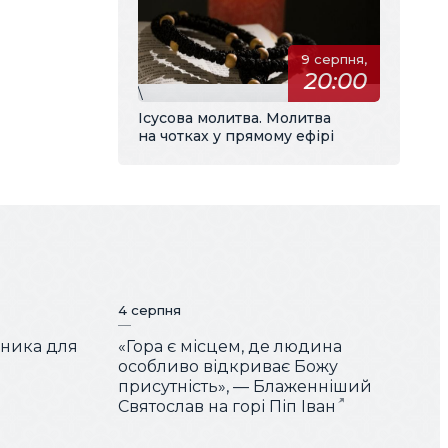
9 серпня,
20:00
\
Ісусова молитва. Молитва
на чотках у прямому ефірі
4 серпня
чника для
«Гора є місцем, де людина
особливо відкриває Божу
присутність», — Блаженніший
Святослав на горі Піп Іван