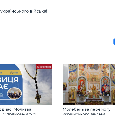
українського війська!
5 серпня
єднає. Молитва
Молебень за перемогу
і у прямому ефірі
українського війська