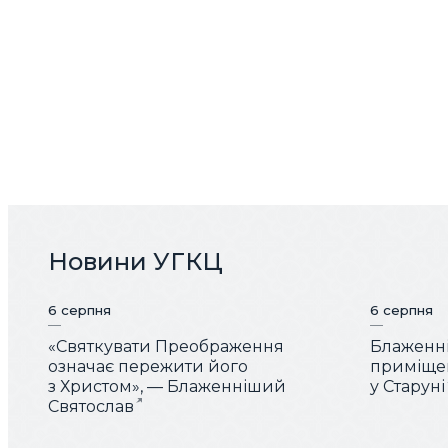
Новини УГКЦ
6 серпня
6 серпня
«Святкувати Преображення
Блаженні
означає пережити його
приміщен
з Христом», — Блаженніший
у Старуні
Святослав