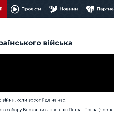
ії
Проєкти
Новини
Партне
ня
раїнського війська
 війни, коли ворог йде на нас.
го собору Верховних апостолів Петра і Павла (Чорткі