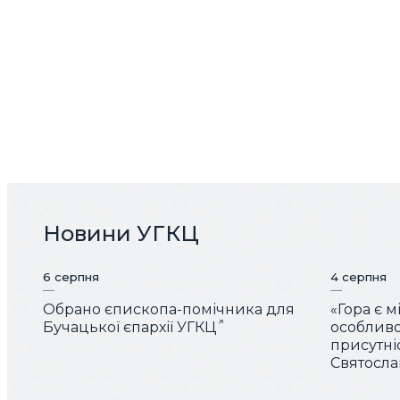
Новини УГКЦ
6 серпня
4 серпня
Обрано єпископа-помічника для
«Гора є 
Бучацької єпархії УГКЦ
особливо
присутні
Святослав