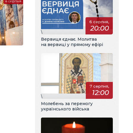
4 серпня
6 серпня,
20:00
\
Вервиця єднає. Молитва
на вервиці у прямому ефірі
7 серпня,
12:00
\
Молебень за перемогу
українського війська