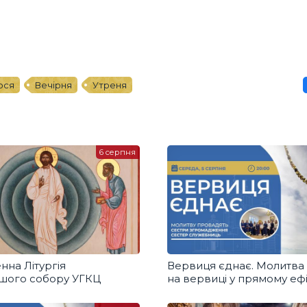
ося
Вечірня
Утреня
6 серпня
нна Літургія
Вервиця єднає. Молитва
ршого собору УГКЦ
на вервиці у прямому ефі