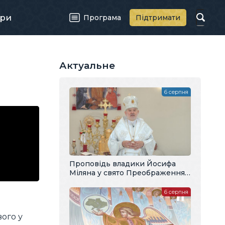
ри
Програма
Підтримати
Актуальне
6 серпня
Проповідь владики Йосифа
Міляна у свято Преображення
Господнього
6 серпня
ого у