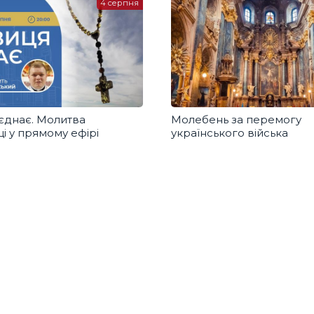
4 серпня
єднає. Молитва
Молебень за перемогу
і у прямому ефірі
українського війська