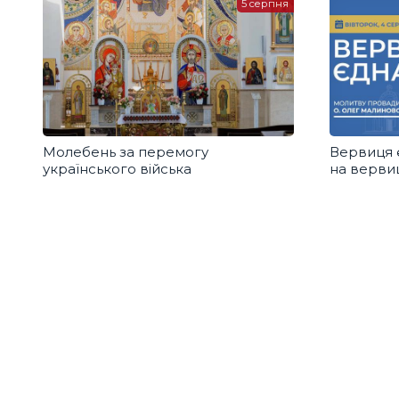
5 серпня
Молебень за перемогу
Вервиця 
українського війська
на вервиц