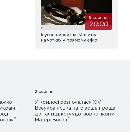
9 серпня,
20:00
\
Ісусова молитва. Молитва
на чотках у прямому ефірі
2 серпня
Важко
У Крилосі розпочалася XIV
країні,
Всеукраїнська патріарша проща
арод
до Галицької чудотворної ікони
Божої»
Матері Божої