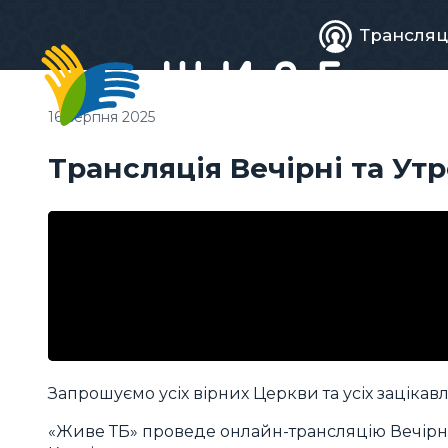
Живе
Трансляц
телебачен
16 серпня 2025
Трансляція Вечірні та Ут
Запрошуємо усіх вірних Церкви та усіх зацікав
«Живе ТБ» проведе онлайн-трансляцію Вечірні 