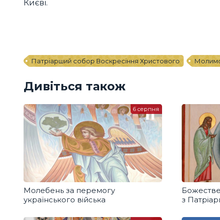
Києві.
Патріарший собор Воскресіння Христового
Молим
Дивіться також
6 серпня
Молебень за перемогу
Божестве
українського війська
з Патріа