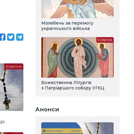
Молебень за перемогу
українського війська
6 серпня
5 серпня
Божественна Літургія
з Патріаршого собору УГКЦ
Анонси
рі