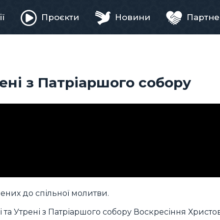
ії
Проєкти
Новини
Партне
ня
рені з Патріаршого собору
лених до спільної молитви.
та Утрені з Патріаршого собору Воскресіння Христов