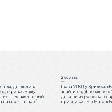
2 серпня
місцем, де людина
Глава УГКЦ у Крилосі: «
 відкриває Божу
знайти подібне місце в У
сть», — Блаженніший
де стільки років наш н
 на горі Піп Іван
прикликає ім’я Матері 