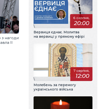
6 серпня,
20:00
\
Вервиця єднає. Молитва
на вервиці у прямому ефірі
 з нагоди
авла ІІ
7 серпня,
12:00
\
Молебень за перемогу
українського війська