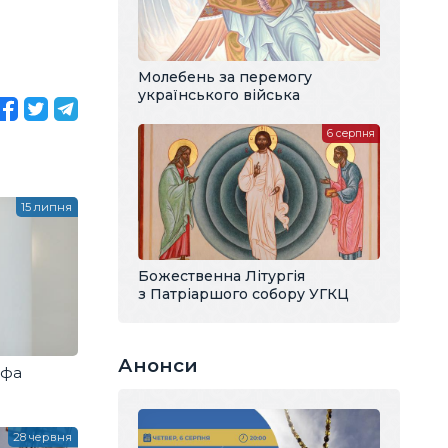
Молебень за перемогу
українського війська
6 серпня
15 липня
Божественна Літургія
з Патріаршого собору УГКЦ
Анонси
ифа
28 червня