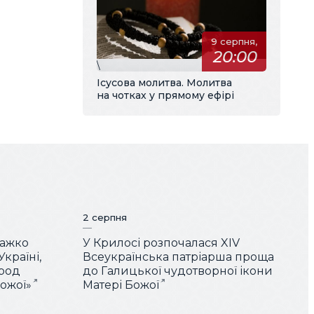
9 серпня,
20:00
\
Ісусова молитва. Молитва
на чотках у прямому ефірі
2 серпня
Важко
У Крилосі розпочалася XIV
країні,
Всеукраїнська патріарша проща
арод
до Галицької чудотворної ікони
Божої»
Матері Божої