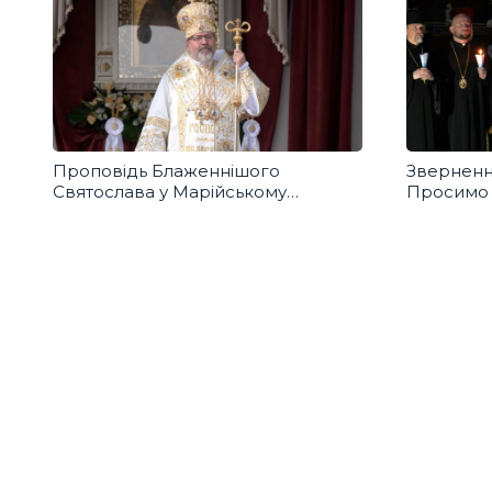
Проповідь Блаженнішого
Звернення
Святослава у Марійському
Просимо 
духовному центрі в Зарваниці
справедл
для воїні