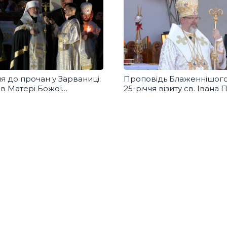
 до прочан у Зарваниці:
Проповідь Блаженнішого
в Матері Божої
25-річчя візиту св. Івана П
ивого миру та захисту
в