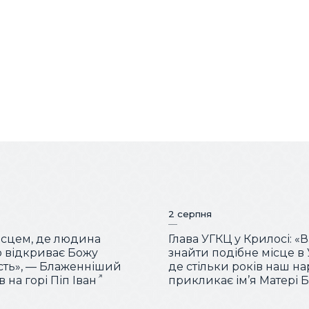
2 серпня
місцем, де людина
Глава УГКЦ у Крилосі: «
 відкриває Божу
знайти подібне місце в У
сть», — Блаженніший
де стільки років наш н
 на горі Піп Іван
прикликає ім’я Матері 