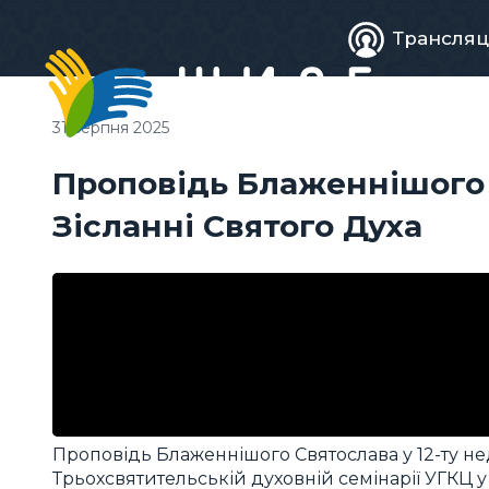
Живе
Трансляц
телебачен
31 серпня 2025
Проповідь Блаженнішого С
Зісланні Святого Духа
Проповідь Блаженнішого Святослава у 12-ту нед
Трьохсвятительській духовній семінарії УГКЦ у 