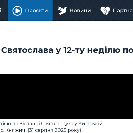
ії
Проєкти
Новини
Партне
ня
вятослава у 12-ту неділю п
ілю по Зісланні Святого Духа у Київській
с. Княжичі (31 серпня 2025 року).