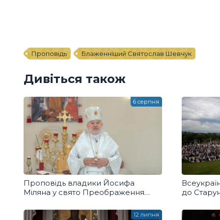
Проповідь
Блаженніший Святослав Шевчук
Дивіться також
6 серпня
Проповідь владики Йосифа
Всеукраї
Міляна у свято Преображення
до Старун
Господнього
12 липня