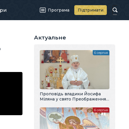
ри
Програма
Підтримати
Актуальне
о
6 серпня
Проповідь владики Йосифа
Міляна у свято Преображення
Господнього
6 серпня