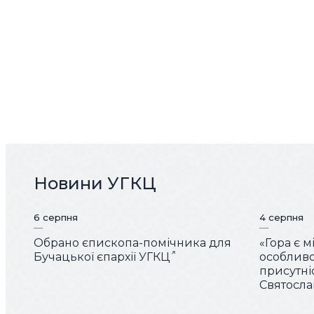
Новини УГКЦ
6 серпня
4 серпня
Обрано єпископа-помічника для
«Гора є 
Бучацької єпархії УГКЦ
особливо
присутні
Святослав