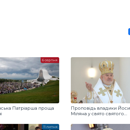
6 серпня
нська Патріарша проща
Проповідь владики Йос
і
Міляна у свято святого
Володимира
11 липня