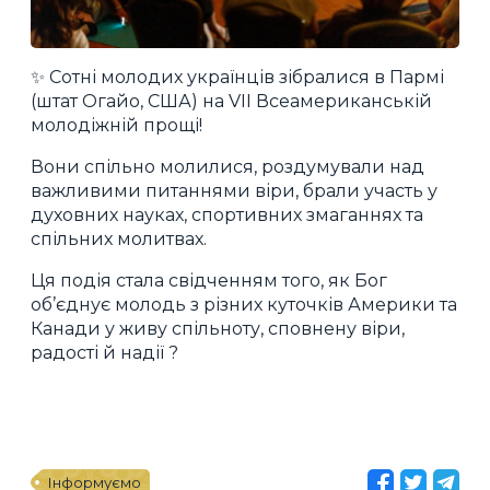
✨ Сотні молодих українців зібралися в Пармі
(штат Огайо, США) на VII Всеамериканській
молодіжній прощі!
Вони спільно молилися, роздумували над
важливими питаннями віри, брали участь у
духовних науках, спортивних змаганнях та
спільних молитвах.
Ця подія стала свідченням того, як Бог
об’єднує молодь з різних куточків Америки та
Канади у живу спільноту, сповнену віри,
радості й надії ?
Інформуємо