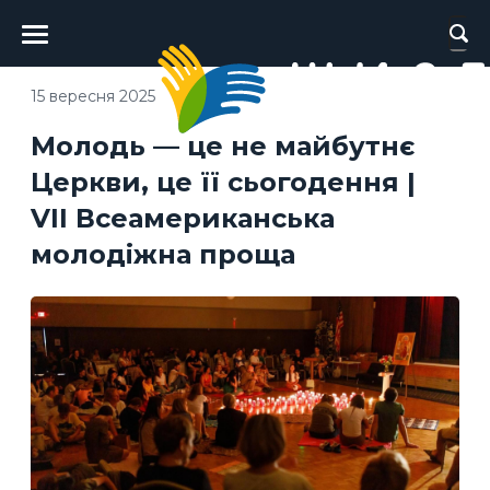
Головне
меню
15 вересня 2025
Молодь — це не майбутнє
Церкви, це її сьогодення |
VII Всеамериканська
молодіжна проща