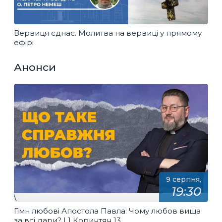
Вервиця єднає. Молитва на вервиці у прямому
ефірі
Анонси
9 серпня,
19:30
\
Гімн любові Апостола Павла: Чому любов вища
за всі дари? | 1 Коринтян 13