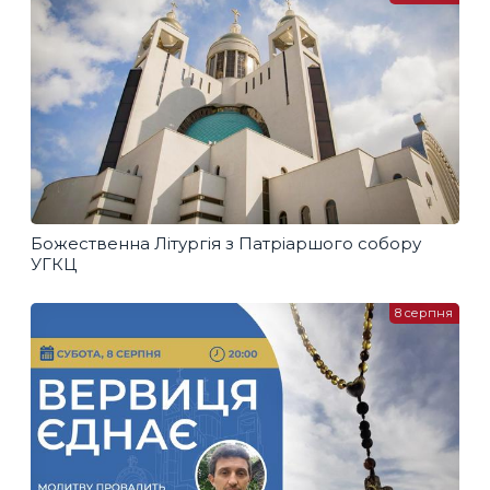
Божественна Літургія з Патріаршого собору
УГКЦ
8 серпня