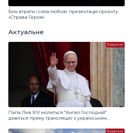
Біль втрати і сила любові: презентація проєкту
«Страва Героя»
Актуальне
9 серпня
Папа Лев XIV молиться "Ангел Господній":
дивіться пряму трансляцію з українським
перекладом
9 серпня