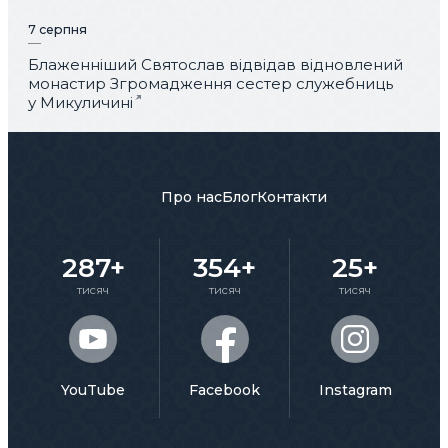
7 серпня
Блаженніший Святослав відвідав відновлений
монастир Згромадження сестер служебниць
у Микуличині
Про нас
Блог
Контакти
287+
354+
25+
тисяч
тисяч
тисяч
YouTube
Facebook
Instagram