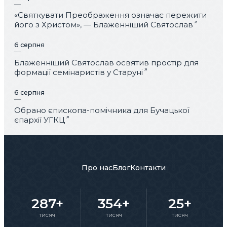
«Святкувати Преображення означає пережити
його з Христом», — Блаженніший Святослав
6 серпня
Блаженніший Святослав освятив простір для
формації семінаристів у Старуні
6 серпня
Обрано єпископа-помічника для Бучацької
єпархії УГКЦ
Про нас
Блог
Контакти
287+
354+
25+
тисяч
тисяч
тисяч