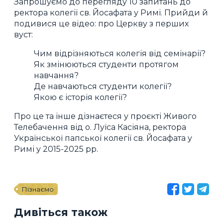
Запрошуємо до перегляду 10 запитань до
ректора колегії св. Йосафата у Римі. Прийди й
подивися це відео: про Церкву з перших
вуст:
Чим відрізняються колегія від семінарії?
Як змінюються студенти протягом
навчання?
Де навчаються студенти колегії?
Якою є історія колегії?
Про це та інше дізнаєтеся у проєкті Живого
Телебачення від о. Луїса Касіяна, ректора
Української папської колегії св. Йосафата у
Римі у 2015-2025 рр.
Пізнаємо
Дивіться також