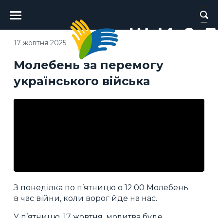
Головне
меню
17 жовтня 2025
Молебень за перемогу
українського війська
З понеділка по п’ятницю о 12:00 Молебень
в час війни, коли ворог йде на нас.
У п’ятницю, 17 жовтня, молитва буде