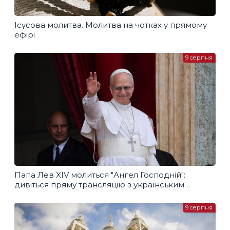
Ісусова молитва. Молитва на чотках у прямому
ефірі
9 серпня
Папа Лев XIV молиться "Ангел Господній":
дивіться пряму трансляцію з українським
перекладом
9 серпня