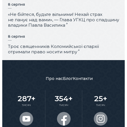
8 серпня
«Не бійтеся, будьте вільними! Нехай страх
не панує над вами», — Глава УГКЦ про спадщину
владики Павла Василика
8 серпня
Троє священників Коломийської єпархії
отримали право носити митру
Про нас
Блог
Контакти
287+
354+
25+
тисяч
тисяч
тисяч