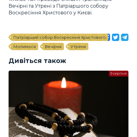
Вечірні та Утрені з Патріаршого собору
Воскресіння Христового у Києві.
Патріарший собор Воскресіння Христового
Молимося
Вечірня
Утреня
Дивіться також
9 серпня