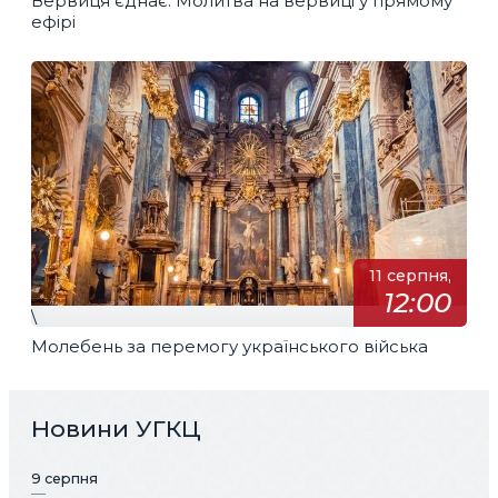
Вервиця єднає. Молитва на вервиці у прямому
ефірі
11 серпня,
12:00
\
Молебень за перемогу українського війська
Новини УГКЦ
9 серпня