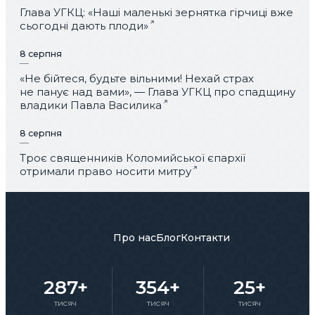
Глава УГКЦ: «Наші маленькі зернятка гірчиці вже
сьогодні дають плоди»
8 серпня
«Не бійтеся, будьте вільними! Нехай страх
не панує над вами», — Глава УГКЦ про спадщину
владики Павла Василика
8 серпня
Троє священників Коломийської єпархії
отримали право носити митру
Про нас
Блог
Контакти
287+
354+
25+
тисяч
тисяч
тисяч