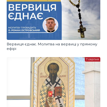
Вервиця єднає. Молитва на вервиці у прямому
ефірі
7 серпня