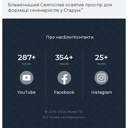
Блаженніший Святослав освятив простір для
формації семінаристів у Старуні
Про нас
Блог
Контакти
287+
354+
25+
тисяч
тисяч
тисяч
YouTube
Facebook
Instagram
© 2015–2026 Живе ТБ.
Всі права застережено.