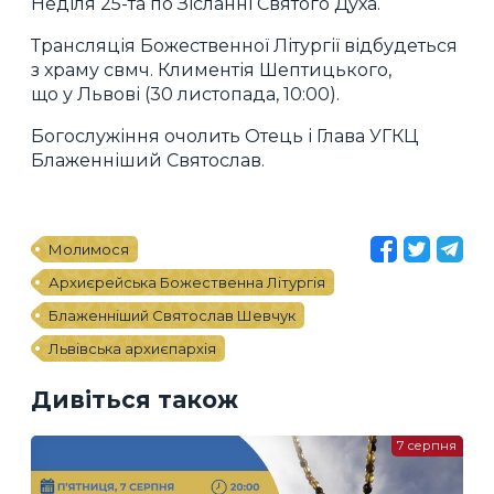
Неділя 25-та по Зісланні Святого Духа.
Трансляція Божественної Літургії відбудеться
з храму свмч. Климентія Шептицького,
що у Львові (30 листопада, 10:00).
Богослужіння очолить Отець і Глава УГКЦ
Блаженніший Святослав.
Молимося
Архиєрейська Божественна Літургія
Блаженніший Святослав Шевчук
Львівська архиєпархія
Дивіться також
7 серпня