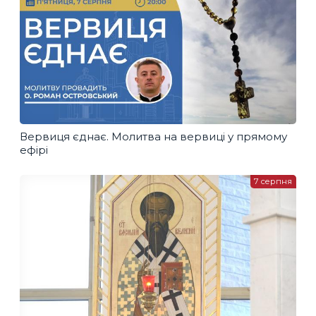
Вервиця єднає. Молитва на вервиці у прямому
ефірі
7 серпня