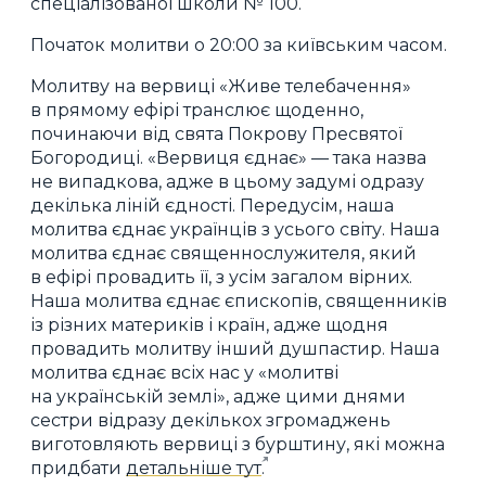
спеціалізованої школи № 100.
Початок молитви о 20:00 за київським часом.
Молитву на вервиці «Живе телебачення»
в прямому ефірі транслює щоденно,
починаючи від свята Покрову Пресвятої
Богородиці. «Вервиця єднає» — така назва
не випадкова, адже в цьому задумі одразу
декілька ліній єдності. Передусім, наша
молитва єднає українців з усього світу. Наша
молитва єднає священнослужителя, який
в ефірі провадить її, з усім загалом вірних.
Наша молитва єднає єпископів, священників
із різних материків і країн, адже щодня
провадить молитву інший душпастир. Наша
молитва єднає всіх нас у «молитві
на українській землі», адже цими днями
сестри відразу декількох згромаджень
виготовляють вервиці з бурштину, які можна
придбати
детальніше тут
.