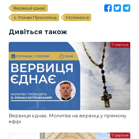
Вервиця єднає
о. Роман Прокопець
Молимося
Дивіться також
7 серпня
Вервиця єднає. Молитва на вервиці у прямому
ефірі
7 серпня