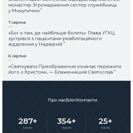
монастир Згромадження сестер служебниць
у Микуличині
7 серпня
«Бог є там, де найбільше болить»: Глава УГКЦ
зустрівся з пацієнтами реабілітаційного
відділення у Надвірній
6 серпня
«Святкувати Преображення означає пережити
його з Христом», — Блаженніший Святослав
Про нас
Блог
Контакти
287+
354+
25+
тисяч
тисяч
тисяч