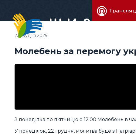
Живе
Трансляц
телебачен
22 грудня 2025
Молебень за перемогу ук
З понеділка по п’ятницю о 12:00 Молебень в час
У понеділок, 22 грудня, молитва буде з Патріа