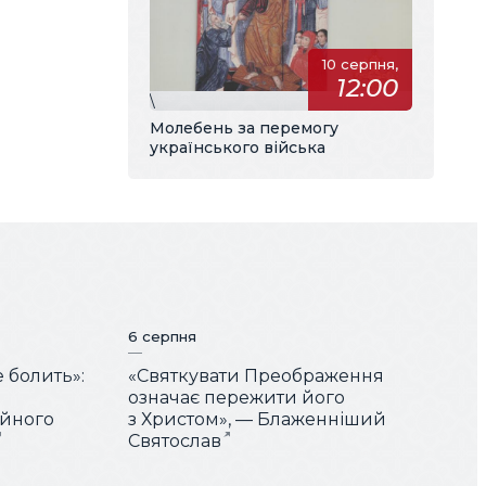
10 серпня,
12:00
\
Молебень за перемогу
українського війська
6 серпня
е болить»:
«Святкувати Преображення
означає пережити його
ійного
з Христом», — Блаженніший
Святослав