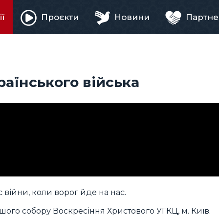
ії
Проєкти
Новини
Партне
ня
раїнського війська
 війни, коли ворог йде на нас.
ршого собору Воскресіння Христового УГКЦ, м. Київ.