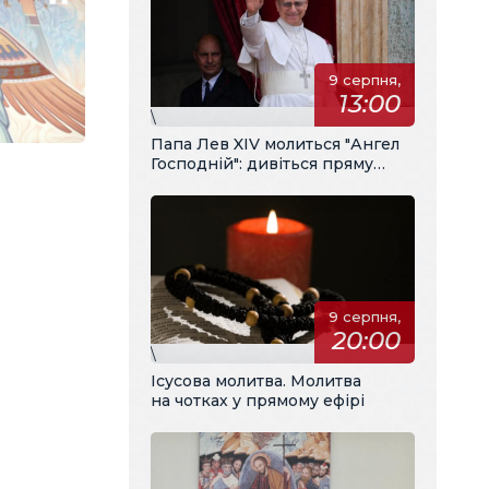
9 серпня,
13:00
\
Папа Лев XIV молиться "Ангел
Господній": дивіться пряму
трансляцію з українським
перекладом
9 серпня,
20:00
\
Ісусова молитва. Молитва
на чотках у прямому ефірі