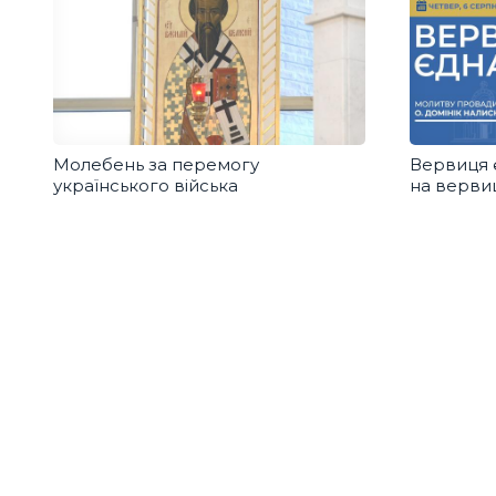
Молебень за перемогу
Вервиця 
українського війська
на вервиц