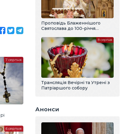
Проповідь Блаженнішого
Святослава до 100-річчя
владики Павла Василика
8 серпня
7 серпня
Трансляція Вечірні та Утрені з
Патріаршого собору
Анонси
рі
6 серпня