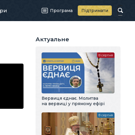
ри
Програма
Підтримати
Актуальне
8 серпня
Вервиця єднає. Молитва
на вервиці у прямому ефірі
8 серпня