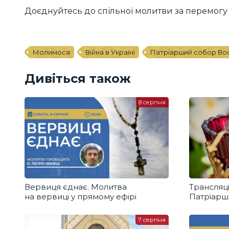
Доєднуйтесь до спільної молитви за перемогу 
Молимося
Війна в Україні
Патріарший собор Во
Дивіться також
8 серпня
Вервиця єднає. Молитва
Трансляці
на вервиці у прямому ефірі
Патріарш
7 серпня