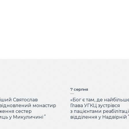
7 серпня
іший Святослав
«Бог є там, де найбільш
 відновлений монастир
Глава УГКЦ зустрівся
ження сестер
з пацієнтами реабілітац
иць у Микуличині
відділення у Надвірній