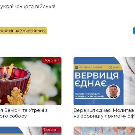
українського війська!
скресіння Христового
8 серпня
я Вечірні та Утрені з
Вервиця єднає. Молитва
ого собору
на вервиці у прямому ефі
6 серпня