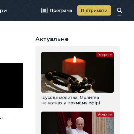
ри
Програма
Підтримати
Актуальне
9 серпня
Ісусова молитва. Молитва
на чотках у прямому ефірі
9 серпня
а