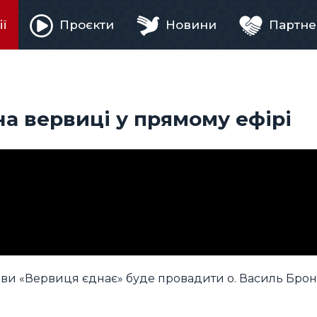
ії
Проєкти
Новини
Партне
ня
а вервиці у прямому ефірі
тиви «Вервиця єднає» буде провадити о. Василь Брон