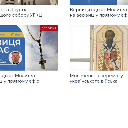
нна Літургія
Вервиця єднає. Молитва
ршого собору УГКЦ
на вервиці у прямому ефі
7 серпня
єднає. Молитва
Молебень за перемогу
і у прямому ефірі
українського війська