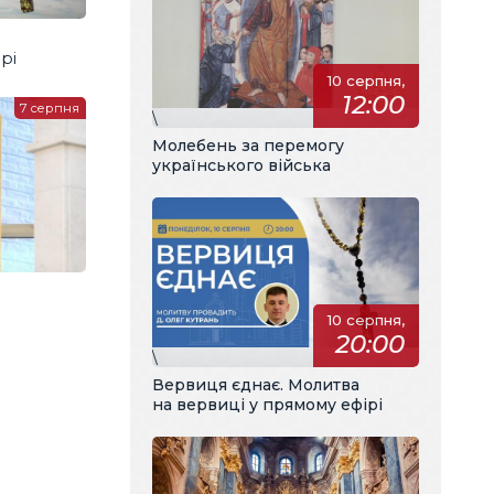
рі
10 серпня,
12:00
7 серпня
\
Молебень за перемогу
українського війська
10 серпня,
20:00
\
Вервиця єднає. Молитва
на вервиці у прямому ефірі