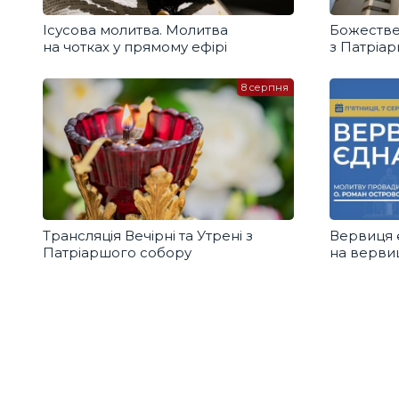
Ісусова молитва. Молитва
Божестве
на чотках у прямому ефірі
з Патріа
8 серпня
Трансляція Вечірні та Утрені з
Вервиця 
Патріаршого собору
на вервиц