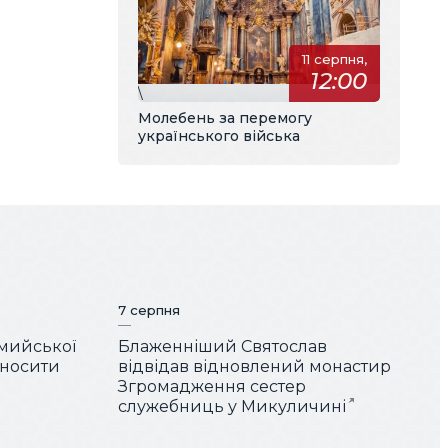
11 серпня,
12:00
\
Молебень за перемогу
українського війська
7 серпня
мийської
Блаженніший Святослав
 носити
відвідав відновлений монастир
Згромадження сестер
служебниць у Микуличині