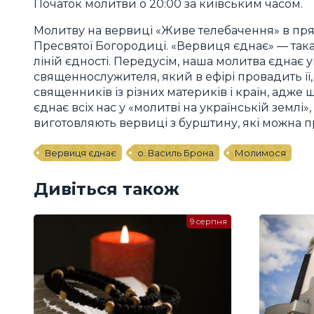
Початок молитви о 20:00 за київським часом.
Молитву на вервиці «Живе телебачення» в пр
Пресвятої Богородиці. «Вервиця єднає» — така
ліній єдності. Передусім, наша молитва єднає у
священнослужителя, який в ефірі провадить її,
священників із різних материків і країн, ад
єднає всіх нас у «молитві на українській земл
виготовляють вервиці з бурштину, які можна 
Вервиця єднає
о. Василь Брона
Молимося
Дивіться також
9 серпня