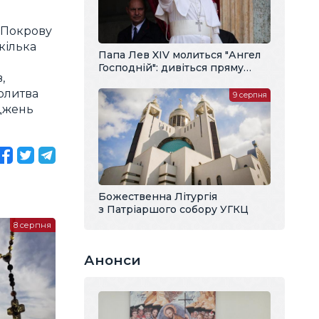
 Покрову
кілька
Папа Лев XIV молиться "Ангел
Господній": дивіться пряму
,
трансляцію з українським
перекладом
олитва
9 серпня
аджень
Божественна Літургія
з Патріаршого собору УГКЦ
8 серпня
Анонси