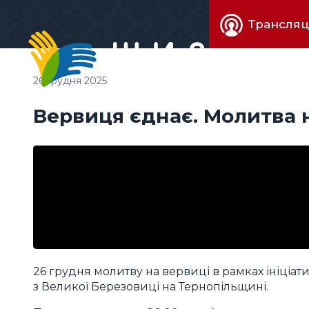
Живе
Трансляц
телебачен
26 грудня 2025
Вервиця єднає. Молитва н
26 грудня молитву на вервиці в рамках ініціа
з Великої Березовиці на Тернопільщині.