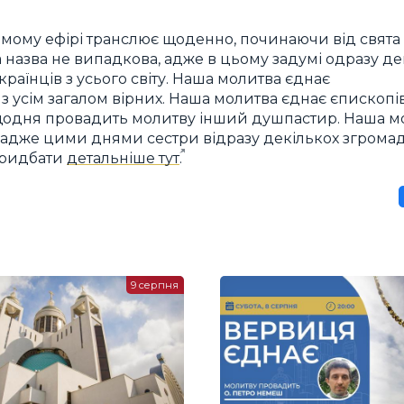
ямому ефірі транслює щоденно, починаючи від свята
 назва не випадкова, адже в цьому задумі одразу де
країнців з усього світу. Наша молитва єднає
 з усім загалом вірних. Наша молитва єднає єпископів
же щодня провадить молитву інший душпастир. Наша м
і», адже цими днями сестри відразу декількох згром
придбати
детальніше тут
.
9 серпня