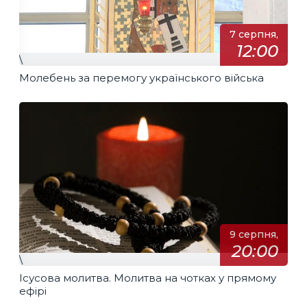
7 серпня,
12:00
\
Молебень за перемогу українського війська
9 серпня,
20:00
\
Ісусова молитва. Молитва на чотках у прямому
ефірі