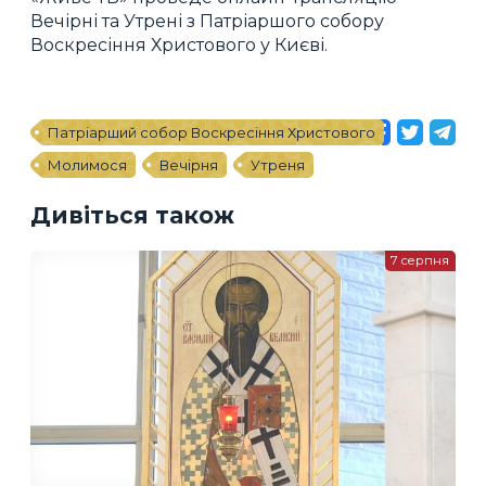
Вечірні та Утрені з Патріаршого собору
Воскресіння Христового у Києві.
Патріарший собор Воскресіння Христового
Молимося
Вечірня
Утреня
Дивіться також
7 серпня