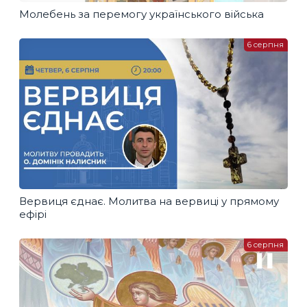
Молебень за перемогу українського війська
6 серпня
Вервиця єднає. Молитва на вервиці у прямому
ефірі
6 серпня