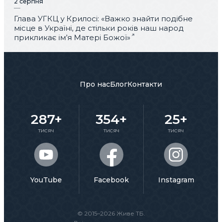
2 серпня
Глава УГКЦ у Крилосі: «Важко знайти подібне
місце в Україні, де стільки років наш народ
прикликає ім’я Матері Божої»
Про нас
Блог
Контакти
287+
354+
25+
тисяч
тисяч
тисяч
YouTube
Facebook
Instagram
© 2015–2026 Живе ТБ.