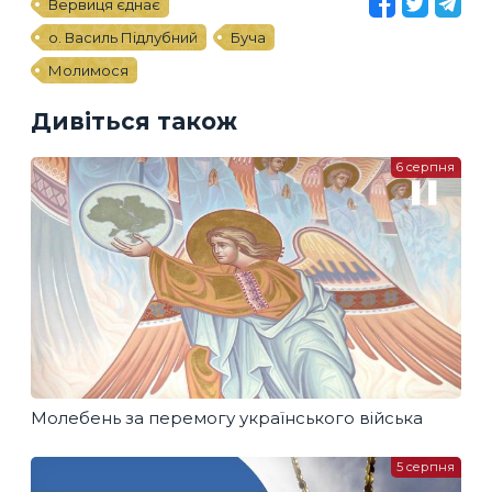
Вервиця єднає
о. Василь Підлубний
Буча
Молимося
Дивіться також
6 серпня
Молебень за перемогу українського війська
5 серпня