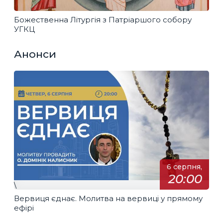
Божественна Літургія з Патріаршого собору
УГКЦ
Анонси
6 серпня,
20:00
\
Вервиця єднає. Молитва на вервиці у прямому
ефірі