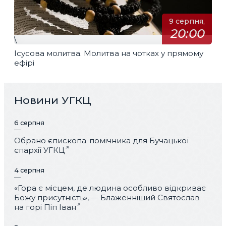
9 серпня,
20:00
\
Ісусова молитва. Молитва на чотках у прямому
ефірі
Новини УГКЦ
6 серпня
Обрано єпископа-помічника для Бучацької
єпархії УГКЦ
4 серпня
«Гора є місцем, де людина особливо відкриває
Божу присутність», — Блаженніший Святослав
на горі Піп Іван