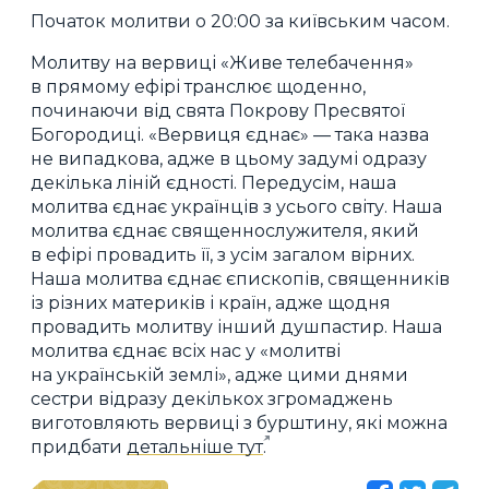
Початок молитви о 20:00 за київським часом.
Молитву на вервиці «Живе телебачення»
в прямому ефірі транслює щоденно,
починаючи від свята Покрову Пресвятої
Богородиці. «Вервиця єднає» — така назва
не випадкова, адже в цьому задумі одразу
декілька ліній єдності. Передусім, наша
молитва єднає українців з усього світу. Наша
молитва єднає священнослужителя, який
в ефірі провадить її, з усім загалом вірних.
Наша молитва єднає єпископів, священників
із різних материків і країн, адже щодня
провадить молитву інший душпастир. Наша
молитва єднає всіх нас у «молитві
на українській землі», адже цими днями
сестри відразу декількох згромаджень
виготовляють вервиці з бурштину, які можна
придбати
детальніше тут
.