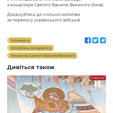
з монастиря Святого Василія Великого (Київ).
Доєднуйтесь до спільної молитви
за перемогу українського війська!
Молимося
Молебень за перемогу
Монастир Святого Василія Великого
Дивіться також
6 серпня