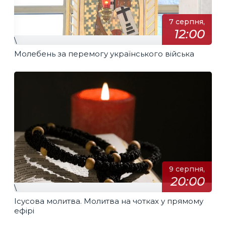
7 серпня,
12:00
\
Молебень за перемогу українського війська
9 серпня,
20:00
\
Ісусова молитва. Молитва на чотках у прямому
ефірі