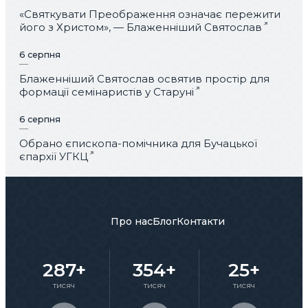
«Святкувати Преображення означає пережити
його з Христом», — Блаженніший Святослав
6 серпня
Блаженніший Святослав освятив простір для
формації семінаристів у Старуні
6 серпня
Обрано єпископа-помічника для Бучацької
єпархії УГКЦ
Про нас
Блог
Контакти
287+
354+
25+
тисяч
тисяч
тисяч