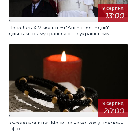
9 серпня,
13:00
\
Папа Лев XIV молиться "Ангел Господній":
дивіться пряму трансляцію з українським
перекладом
9 серпня,
20:00
\
Ісусова молитва. Молитва на чотках у прямому
ефірі