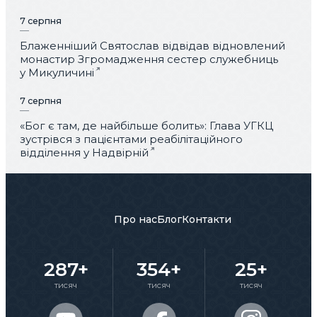
7 серпня
Блаженніший Святослав відвідав відновлений
монастир Згромадження сестер служебниць
у Микуличині
7 серпня
«Бог є там, де найбільше болить»: Глава УГКЦ
зустрівся з пацієнтами реабілітаційного
відділення у Надвірній
Про нас
Блог
Контакти
287+
354+
25+
тисяч
тисяч
тисяч