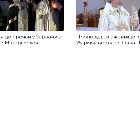
 до прочан у Зарваниці:
Проповідь Блаженнішого
в Матері Божої
25-річчя візиту св. Івана П
ивого миру та захисту
в