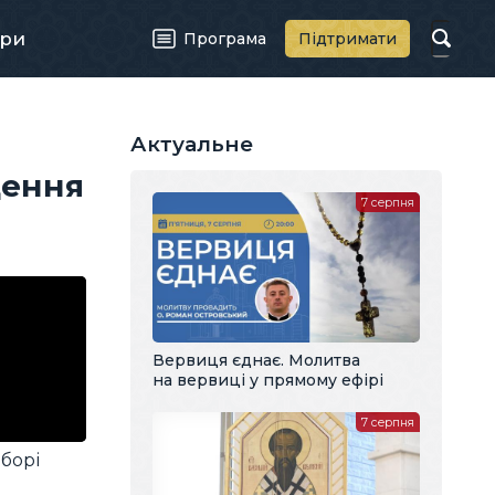
ри
Програма
Підтримати
Актуальне
щення
7 серпня
Вервиця єднає. Молитва
на вервиці у прямому ефірі
7 серпня
борі