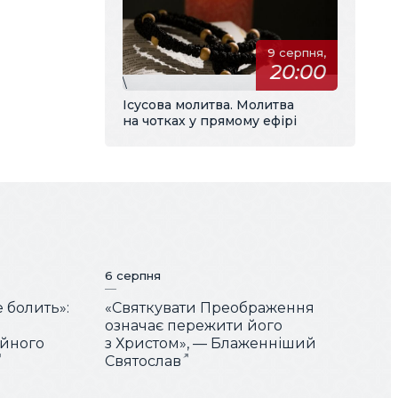
9 серпня,
20:00
\
Ісусова молитва. Молитва
на чотках у прямому ефірі
6 серпня
е болить»:
«Святкувати Преображення
означає пережити його
ійного
з Христом», — Блаженніший
Святослав