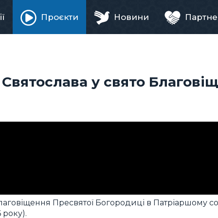
ії
Проєкти
Новини
Партне
ня
Святослава у свято Благові
лаговіщення Пресвятої Богородиці в Патріаршому со
 року).