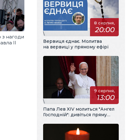
8 серпня,
20:00
\
 з нагоди
Вервиця єднає. Молитва
авла ІІ
на вервиці у прямому ефірі
9 серпня,
13:00
\
Папа Лев XIV молиться "Ангел
Господній": дивіться пряму
трансляцію з українським
перекладом