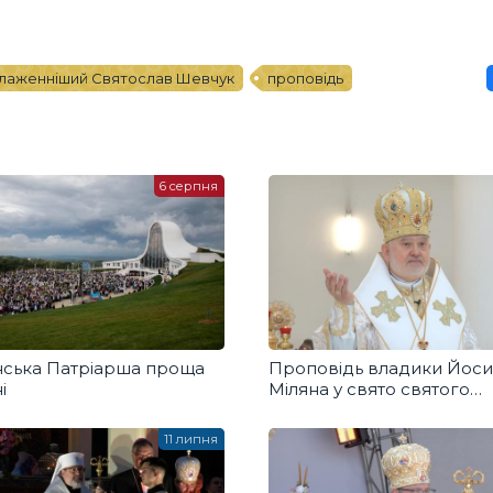
лаженніший Святослав Шевчук
проповідь
6 серпня
нська Патріарша проща
Проповідь владики Йос
і
Міляна у свято святого
Володимира
11 липня