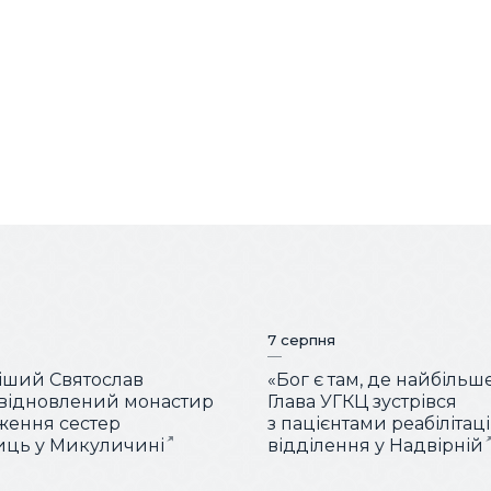
7 серпня
іший Святослав
«Бог є там, де найбільш
 відновлений монастир
Глава УГКЦ зустрівся
ження сестер
з пацієнтами реабілітац
иць у Микуличині
відділення у Надвірній