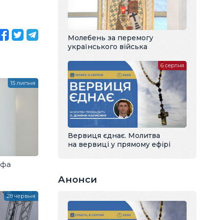
Молебень за перемогу
українського війська
6 серпня
15 липня
Вервиця єднає. Молитва
на вервиці у прямому ефірі
ифа
Анонси
28 червня