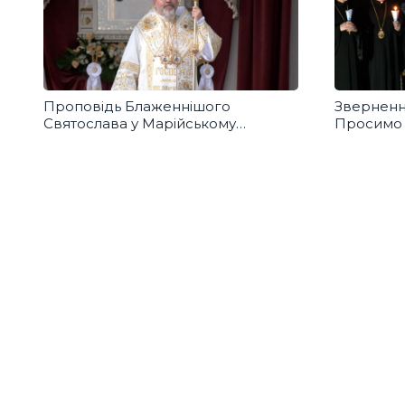
Проповідь Блаженнішого
Звернення
Святослава у Марійському
Просимо 
духовному центрі в Зарваниці
справедл
для воїні