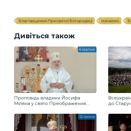
Благовіщення Пресвятої Богородиці
пізнаємо
Б
Дивіться також
6 серпня
Проповідь владики Йосифа
Всеукраї
Міляна у свято Преображення
до Старун
Господнього
12 липня