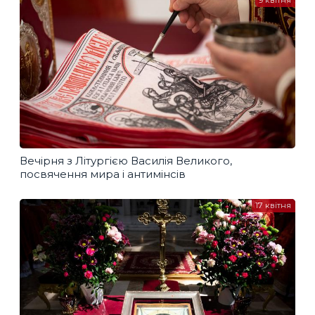
9 квітня
Вечірня з Літургією Василія Великого,
посвячення мира і антимінсів
17 квітня