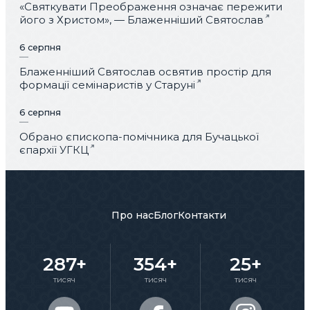
«Святкувати Преображення означає пережити
його з Христом», — Блаженніший Святослав
6 серпня
Блаженніший Святослав освятив простір для
формації семінаристів у Старуні
6 серпня
Обрано єпископа-помічника для Бучацької
єпархії УГКЦ
Про нас
Блог
Контакти
287+
354+
25+
тисяч
тисяч
тисяч