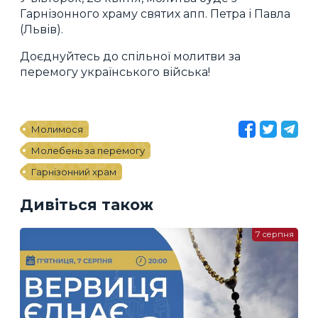
Гарнізонного храму святих апп. Петра і Павла
(Львів).
Доєднуйтесь до спільної молитви за
перемогу українського війська!
Молимося
Молебень за перемогу
Гарнізонний храм
Дивіться також
7 серпня