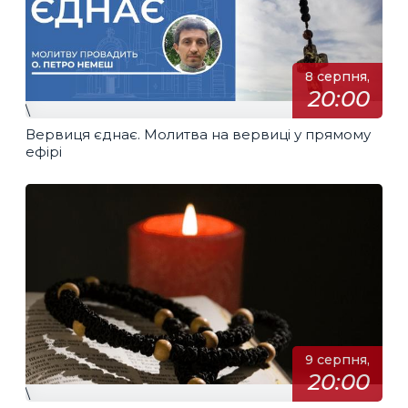
8 серпня,
20:00
\
Вервиця єднає. Молитва на вервиці у прямому
ефірі
9 серпня,
20:00
\