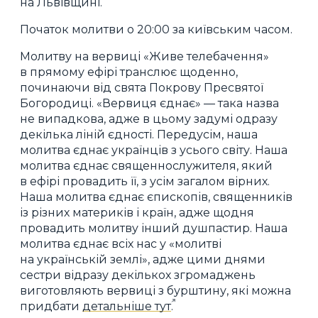
на Львівщині.
Початок молитви о 20:00 за київським часом.
Молитву на вервиці «Живе телебачення»
в прямому ефірі транслює щоденно,
починаючи від свята Покрову Пресвятої
Богородиці. «Вервиця єднає» — така назва
не випадкова, адже в цьому задумі одразу
декілька ліній єдності. Передусім, наша
молитва єднає українців з усього світу. Наша
молитва єднає священнослужителя, який
в ефірі провадить її, з усім загалом вірних.
Наша молитва єднає єпископів, священників
із різних материків і країн, адже щодня
провадить молитву інший душпастир. Наша
молитва єднає всіх нас у «молитві
на українській землі», адже цими днями
сестри відразу декількох згромаджень
виготовляють вервиці з бурштину, які можна
придбати
детальніше тут
.