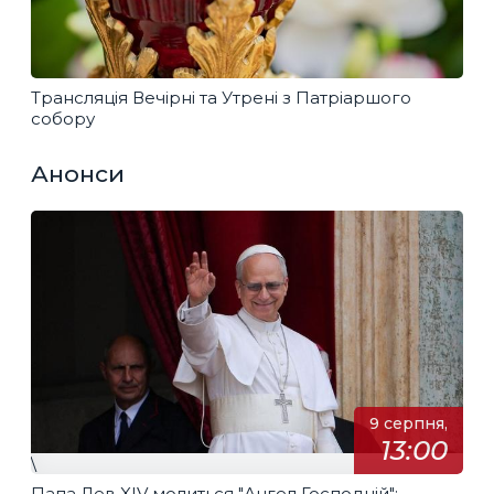
Трансляція Вечірні та Утрені з Патріаршого
собору
Анонси
9 серпня,
13:00
\
Папа Лев XIV молиться "Ангел Господній":