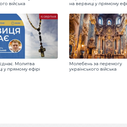
ого війська
на вервиці у прямому ефі
4 серпня
єднає. Молитва
Молебень за перемогу
і у прямому ефірі
українського війська