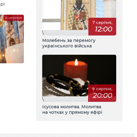
рі
4 серпня
7 серпня,
12:00
\
Молебень за перемогу
українського війська
9 серпня,
20:00
\
Ісусова молитва. Молитва
на чотках у прямому ефірі