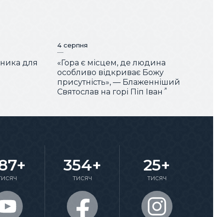
4 серпня
чника для
«Гора є місцем, де людина
особливо відкриває Божу
присутність», — Блаженніший
Святослав на горі Піп Іван
87+
354+
25+
тисяч
тисяч
тисяч