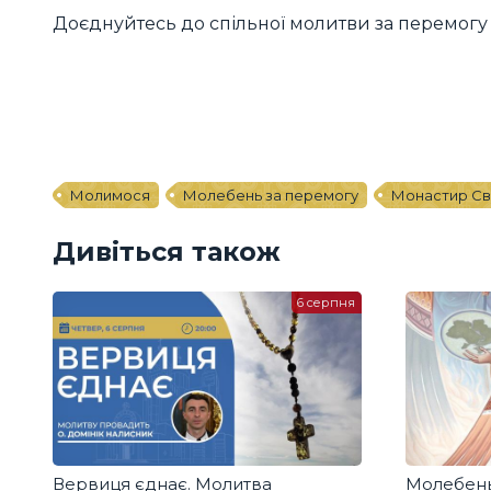
Доєднуйтесь до спільної молитви за перемогу 
Молимося
Молебень за перемогу
Монастир Св
Дивіться також
6 серпня
Вервиця єднає. Молитва
Молебень