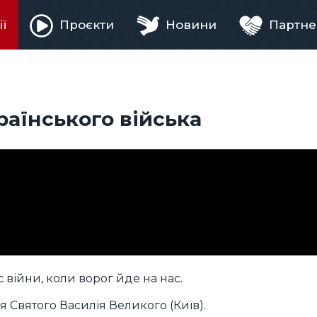
ії
Проєкти
Новини
Партне
ня
раїнського війська
 війни, коли ворог йде на нас.
я Святого Василія Великого (Київ).