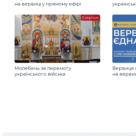
на вервиці у прямому ефірі
українськ
5 серпня
Молебень за перемогу
Вервиця 
українського війська
на вервиц