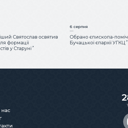
6 серпня
ший Святослав освятив
Обрано єпископа-помі
для формації
Бучацької єпархії УГКЦ
тів у Старуні
2
 нас
г
такти