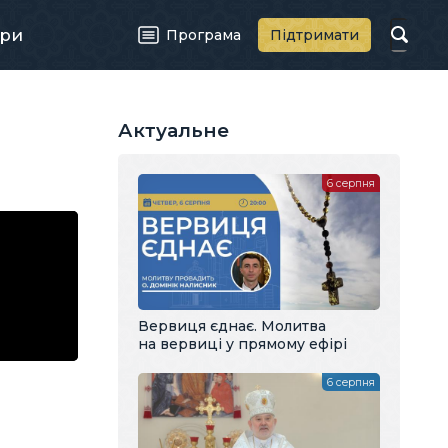
ри
Програма
Підтримати
Актуальне
6 серпня
Вервиця єднає. Молитва
на вервиці у прямому ефірі
6 серпня