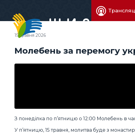
Живе
Трансляц
телебачен
15 травня 2026
Молебень за перемогу ук
З понеділка по п’ятницю о 12:00 Молебень в час
У п’ятницю, 15 травня, молитва буде з монастир