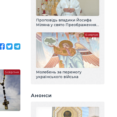
Проповідь владики Йосифа
Міляна у свято Преображення
Господнього
6 серпня
Молебень за перемогу
5 серпня
українського війська
Анонси