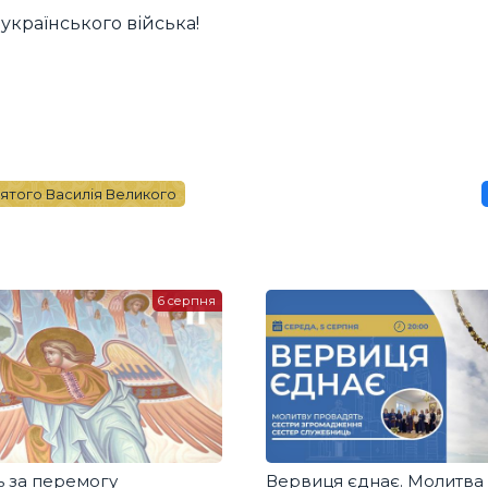
українського війська!
ятого Василія Великого
6 серпня
 за перемогу
Вервиця єднає. Молитва