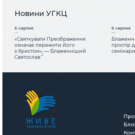
Новини УГКЦ
6 серпня
6 серпня
«Святкувати Преображення
Блаженні
означає пережити його
простір 
з Христом», — Блаженніший
семінарис
Святослав
Про
Бло
Кон