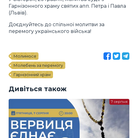
Гарнізонного храму святих апп. Петра і Павла
(Львів).
Доєднуйтесь до спільної молитви за
перемогу українського війська!
Молимося
Молебень за перемогу
Гарнізонний храм
Дивіться також
7 серпня