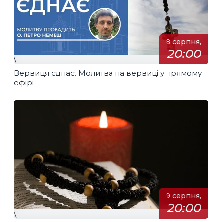
8 серпня,
20:00
\
Вервиця єднає. Молитва на вервиці у прямому
ефірі
9 серпня,
20:00
\