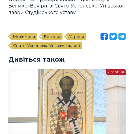
Великої Вечірні зі Свято-Успенської Унівської
лаври Студійського уставу.
Молимося
Вечірня
Утреня
Свято-Успенська Унівська лавра
Дивіться також
7 серпня