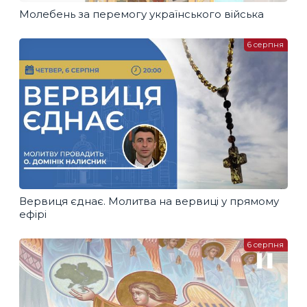
Молебень за перемогу українського війська
6 серпня
Вервиця єднає. Молитва на вервиці у прямому
ефірі
6 серпня