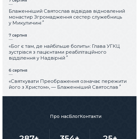
7 серпня
Блаженніший Святослав відвідав відновлений
монастир Згромадження сестер служебниць
у Микуличині
7 серпня
«Бог є там, де найбільше болить»: Глава УГКЦ
зустрівся з пацієнтами реабілітаційного
відділення у Надвірній
6 серпня
«Святкувати Преображення означає пережити
його з Христом», — Блаженніший Святослав
Про нас
Блог
Контакти
287+
354+
25+