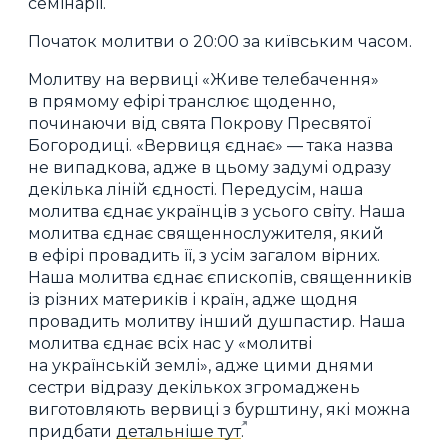
семінарії.
Початок молитви о 20:00 за київським часом.
Молитву на вервиці «Живе телебачення»
в прямому ефірі транслює щоденно,
починаючи від свята Покрову Пресвятої
Богородиці. «Вервиця єднає» — така назва
не випадкова, адже в цьому задумі одразу
декілька ліній єдності. Передусім, наша
молитва єднає українців з усього світу. Наша
молитва єднає священнослужителя, який
в ефірі провадить її, з усім загалом вірних.
Наша молитва єднає єпископів, священників
із різних материків і країн, адже щодня
провадить молитву інший душпастир. Наша
молитва єднає всіх нас у «молитві
на українській землі», адже цими днями
сестри відразу декількох згромаджень
виготовляють вервиці з бурштину, які можна
придбати
детальніше тут
.