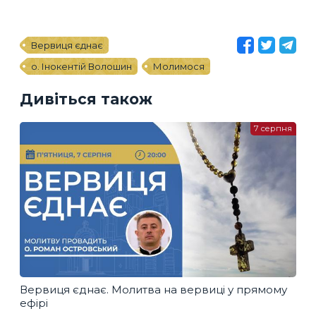
Вервиця єднає
о. Інокентій Волошин
Молимося
Дивіться також
7 серпня
Вервиця єднає. Молитва на вервиці у прямому
ефірі