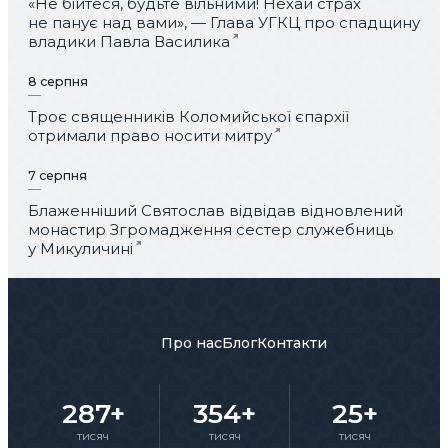
«Не бійтеся, будьте вільними! Нехай страх
не панує над вами», — Глава УГКЦ про спадщину
владики Павла Василика
8 серпня
Троє священників Коломийської єпархії
отримали право носити митру
7 серпня
Блаженніший Святослав відвідав відновлений
монастир Згромадження сестер служебниць
у Микуличині
Про нас
Блог
Контакти
287+
354+
25+
тисяч
тисяч
тисяч