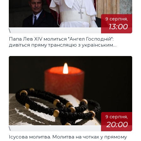
9 серпня,
13:00
\
Папа Лев XIV молиться "Ангел Господній":
дивіться пряму трансляцію з українським
перекладом
9 серпня,
20:00
\
Ісусова молитва. Молитва на чотках у прямому