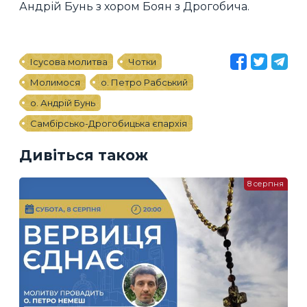
Андрій Бунь з хором Боян з Дрогобича.
Ісусова молитва
Чотки
Молимося
о. Петро Рабський
о. Андрій Бунь
Самбірсько-Дрогобицька єпархія
Дивіться також
8 серпня