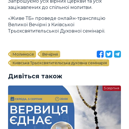
Запрошуємо усіх вірних Церкви та усіх
зацікавлених до спільної молитви.
«Живе ТБ» проведе онлайн-трансляцію
Великої Вечірні з Київської
Трьохсвятительської Духовної семінарії.
Молимося
Вечірня
Київська Трьохсвятительська духовна семінарія
Дивіться також
5 серпня