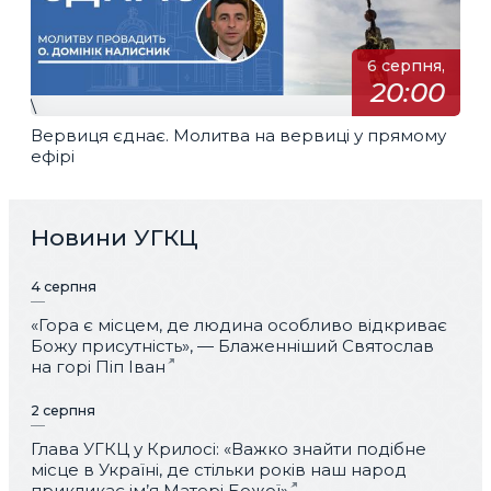
6 серпня,
20:00
\
Вервиця єднає. Молитва на вервиці у прямому
ефірі
Новини УГКЦ
4 серпня
«Гора є місцем, де людина особливо відкриває
Божу присутність», — Блаженніший Святослав
на горі Піп Іван
2 серпня
Глава УГКЦ у Крилосі: «Важко знайти подібне
місце в Україні, де стільки років наш народ
прикликає ім’я Матері Божої»