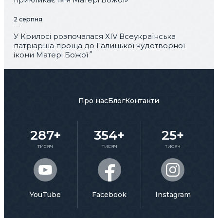
2 серпня
У Крилосі розпочалася XIV Всеукраїнська
патріарша проща до Галицької чудотворної
ікони Матері Божої
Про нас
Блог
Контакти
287+
354+
25+
тисяч
тисяч
тисяч
YouTube
Facebook
Instagram