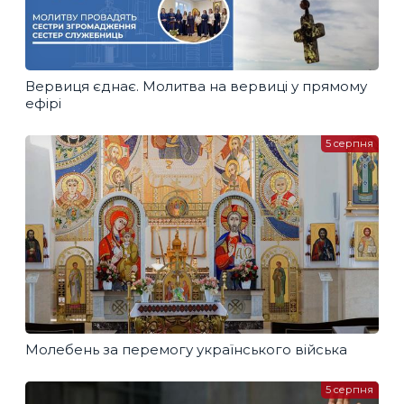
Вервиця єднає. Молитва на вервиці у прямому
ефірі
5 серпня
Молебень за перемогу українського війська
5 серпня