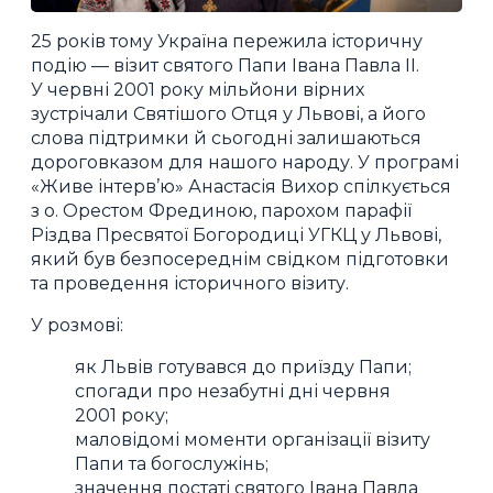
25 років тому Україна пережила історичну
подію — візит святого Папи Івана Павла ІІ.
У червні 2001 року мільйони вірних
зустрічали Святішого Отця у Львові, а його
слова підтримки й сьогодні залишаються
дороговказом для нашого народу. У програмі
«Живе інтерв’ю» Анастасія Вихор спілкується
з о. Орестом Фрединою, парохом парафії
Різдва Пресвятої Богородиці УГКЦ у Львові,
який був безпосереднім свідком підготовки
та проведення історичного візиту.
У розмові:
як Львів готувався до приїзду Папи;
спогади про незабутні дні червня
2001 року;
маловідомі моменти організації візиту
Папи та богослужінь;
значення постаті святого Івана Павла