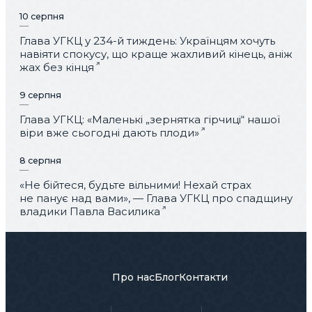
10 серпня
Глава УГКЦ у 234-й тиждень: Українцям хочуть
навіяти спокусу, що краще жахливий кінець, аніж
жах без кінця
9 серпня
Глава УГКЦ: «Маленькі „зернятка гірчиці“ нашої
віри вже сьогодні дають плоди»
8 серпня
«Не бійтеся, будьте вільними! Нехай страх
не панує над вами», — Глава УГКЦ про спадщину
владики Павла Василика
Про нас
Блог
Контакти