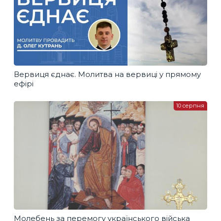
Вервиця єднає. Молитва на вервиці у прямому
ефірі
10 серпня
Молебень за перемогу українського війська