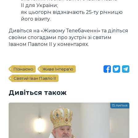
ІІ для України;
як цьогоріч відзначають 25-ту річницю
його візиту.
Дивіться на «Живому Телебаченні» та діліться
своїми спогадами про зустріч зі святим
Іваном Павлом ІІ у коментарях.
Пізнаємо
Живе Інтерв'ю
Святий Іван Павло ІІ
Дивіться також
15 липня