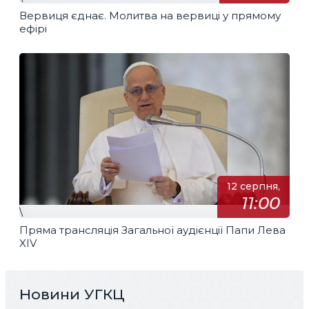
Вервиця єднає. Молитва на вервиці у прямому
ефірі
12 серпня,
11:00
\
Пряма трансляція Загальної аудієнції Папи Лева
XIV
Новини УГКЦ