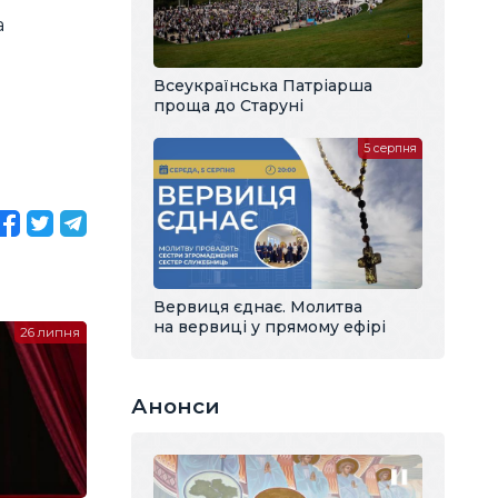
а
Всеукраїнська Патріарша
проща до Старуні
5 серпня
Вервиця єднає. Молитва
на вервиці у прямому ефірі
26 липня
Анонси