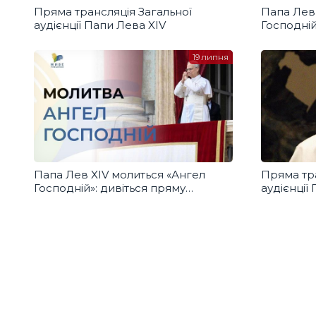
Пряма трансляція Загальної
Папа Лев 
аудієнції Папи Лева XIV
Господній
трансляці
перекла
19 липня
Папа Лев XIV молиться «Ангел
Пряма тра
Господній»: дивіться пряму
аудієнції
трансляцію з українським
перекладом