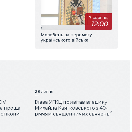
7 серпня,
12:00
\
Молебень за перемогу
українського війська
28 липня
XIV
Глава УГКЦ привітав владику
ша проща
Михайла Квятковського з 40-
ої ікони
річчям священничих свячень