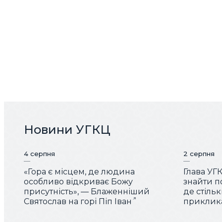
Новини УГКЦ
4 серпня
2 серпня
«Гора є місцем, де людина
Глава УГ
особливо відкриває Божу
знайти по
присутність», — Блаженніший
де стіль
Святослав на горі Піп Іван
приклика