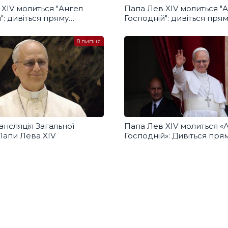
XIV молиться "Ангел
Папа Лев XIV молиться "
": дивіться пряму
Господній": дивіться пря
ю з українським
трансляцію з українськи
дом
перекладом
8 липня
нсляція Загальної
Папа Лев XIV молиться «
 Папи Лева XIV
Господній»: Дивіться пря
трансляцію з українськи
перекладом