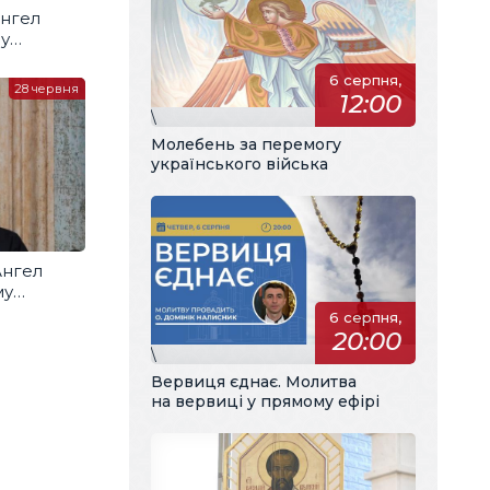
Ангел
му
м
6 серпня,
28 червня
12:00
\
Молебень за перемогу
українського війська
Ангел
му
м
6 серпня,
20:00
\
Вервиця єднає. Молитва
на вервиці у прямому ефірі