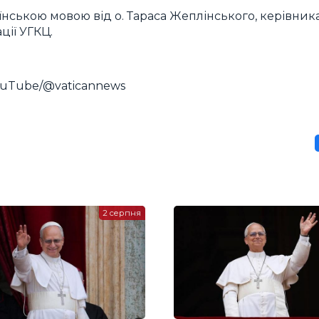
ською мовою від о. Тараса Жеплінського, керівник
ції УГКЦ.
YouTube/@vaticannews
2 серпня