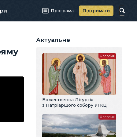
ри
Програма
Підтримати
Актуальне
ряму
6 серпня
Божественна Літургія
з Патріаршого собору УГКЦ
6 серпня