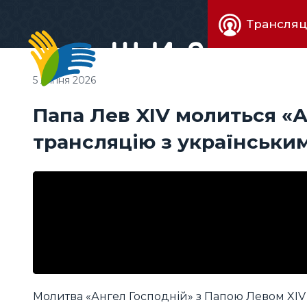
Живе
Трансляц
телебачен
5 липня 2026
Папа Лев XIV молиться «А
трансляцію з українськи
Молитва «Ангел Господній» з Папою Левом XIV