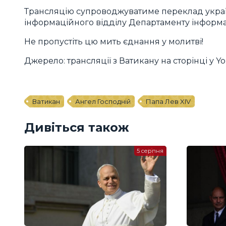
Трансляцію супроводжуватиме переклад україн
інформаційного відділу Департаменту інформа
Не пропустіть цю мить єднання у молитві!
Джерело: трансляції з Ватикану на сторінці у 
Ватикан
Ангел Господній
Папа Лев XIV
Дивіться також
5 серпня