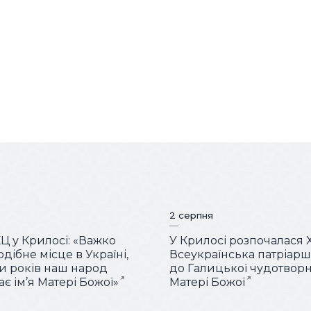
2 серпня
КЦ у Крилосі: «Важко
У Крилосі розпочалася 
дібне місце в Україні,
Всеукраїнська патріар
ки років наш народ
до Галицької чудотворн
є ім’я Матері Божої»
Матері Божої