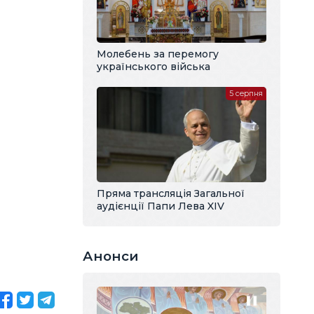
Молебень за перемогу
українського війська
5 серпня
Пряма трансляція Загальної
аудієнції Папи Лева XIV
Анонси