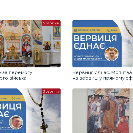
5 серпня
 за перемогу
Вервиця єднає. Молитва
ого війська
на вервиці у прямому ефі
3 серпня