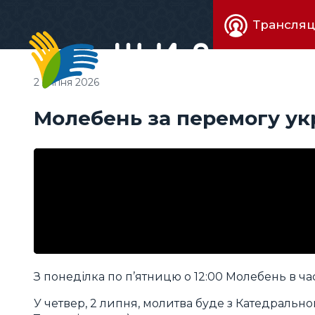
Живе
Трансляц
телебачен
2 липня 2026
Молебень за перемогу ук
З понеділка по п’ятницю о 12:00 Молебень в час
У четвер, 2 липня, молитва буде з Катедральног