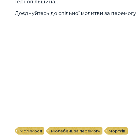
Тернопільщина).
Доєднуйтесь до спільної молитви за перемогу 
Молимося
Молебень за перемогу
Чортків