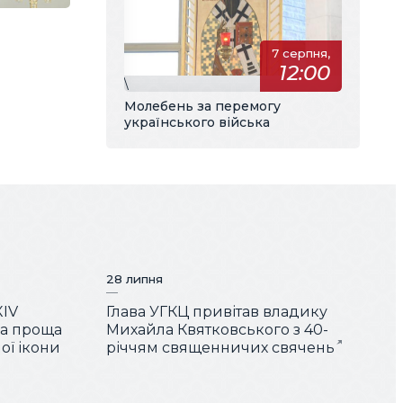
7 серпня,
12:00
\
Молебень за перемогу
українського війська
28 липня
XIV
Глава УГКЦ привітав владику
ша проща
Михайла Квятковського з 40-
ої ікони
річчям священничих свячень