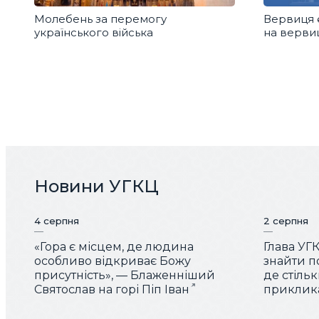
Молебень за перемогу
Вервиця 
українського війська
на вервиц
Новини УГКЦ
4 серпня
2 серпня
«Гора є місцем, де людина
Глава УГ
особливо відкриває Божу
знайти по
присутність», — Блаженніший
де стіль
Святослав на горі Піп Іван
приклика