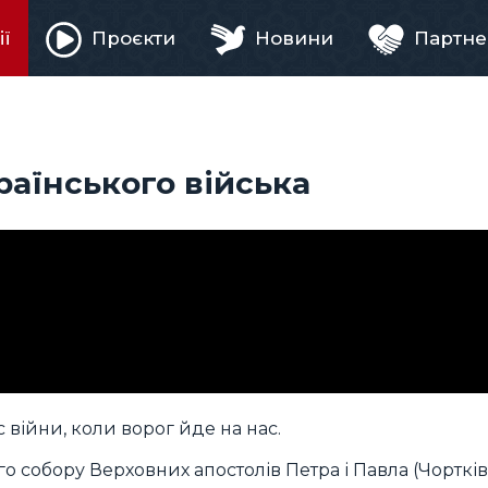
ії
Проєкти
Новини
Партне
ня
раїнського війська
 війни, коли ворог йде на нас.
о собору Верховних апостолів Петра і Павла (Чортків