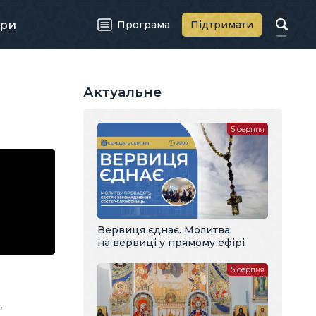
ри
Програма
Підтримати
Актуальне
5 серпня
Вервиця єднає. Молитва
на вервиці у прямому ефірі
5 серпня
,