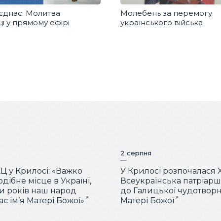
єднає. Молитва
Молебень за перемогу
і у прямому ефірі
українського війська
2 серпня
КЦ у Крилосі: «Важко
У Крилосі розпочалася 
дібне місце в Україні,
Всеукраїнська патріар
ки років наш народ
до Галицької чудотворн
є ім’я Матері Божої»
Матері Божої