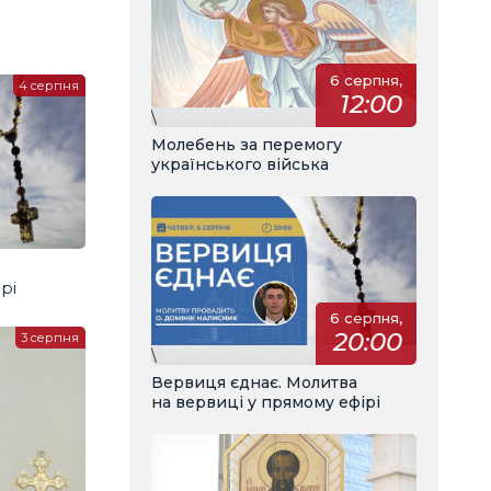
6 серпня,
4 серпня
12:00
\
Молебень за перемогу
українського війська
рі
6 серпня,
20:00
3 серпня
\
Вервиця єднає. Молитва
на вервиці у прямому ефірі