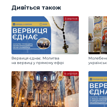
Дивіться також
5 серпня
Вервиця єднає. Молитва
Молебень
на вервиці у прямому ефірі
українськ
4 серпня