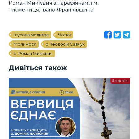
Роман Микієвич з парафіянами м.
Тисмениця, Івано-Франківщина.
Ісусова молитва
Чотки
Молимося
о. Теодосій Савчук
о. Роман Микієвич
Дивіться також
6 серпня