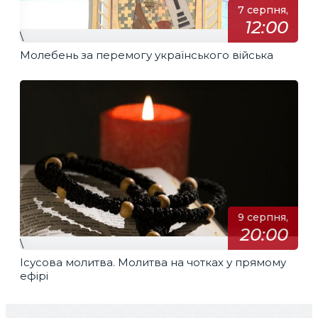
7 серпня,
12:00
\
Молебень за перемогу українського війська
9 серпня,
20:00
\
Ісусова молитва. Молитва на чотках у прямому
ефірі