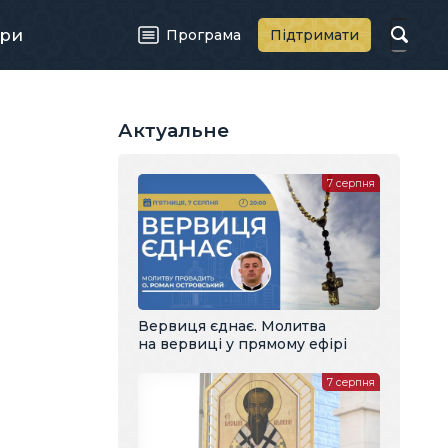
ри
Програма
Підтримати
Актуальне
7 серпня
Вервиця єднає. Молитва
на вервиці у прямому ефірі
7 серпня