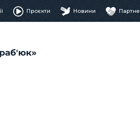
ії
Проєкти
Новини
Партне
ня
краб'юк»