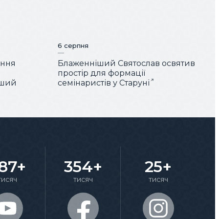
6 серпня
ення
Блаженніший Святослав освятив
простір для формації
іший
семінаристів у Старуні
87+
354+
25+
тисяч
тисяч
тисяч