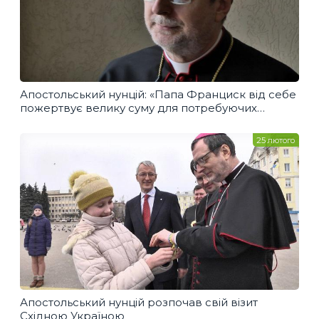
Апостольський нунцій: «Папа Франциск від себе
пожертвує велику суму для потребуючих
українців»
25 лютого
Апостольський нунцій розпочав свій візит
Східною Україною