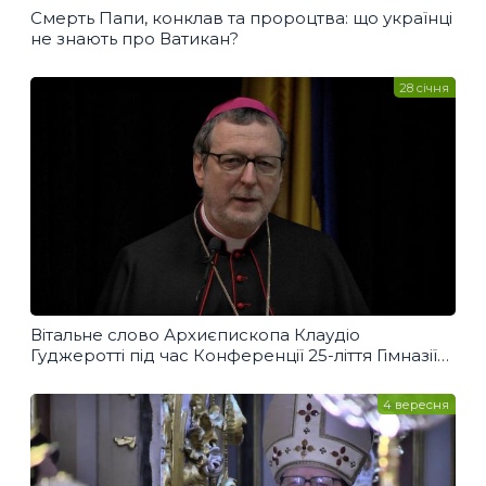
Смерть Папи, конклав та пророцтва: що українці
не знають про Ватикан?
28 січня
Вітальне слово Архиєпископа Клаудіо
Гуджеротті під час Конференції 25-ліття Гімназії
Шептицьких
4 вересня