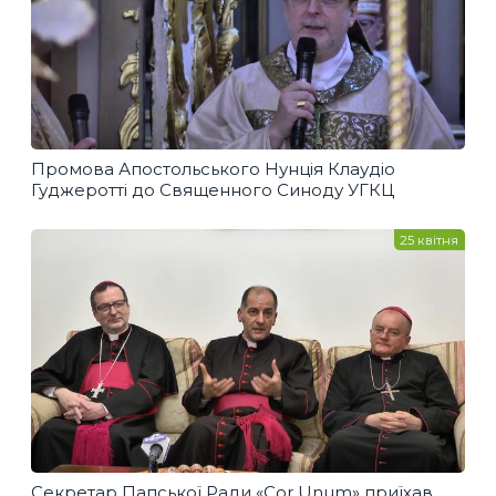
Промова Апостольського Нунція Клаудіо
Гуджеротті до Священного Синоду УГКЦ
25 квітня
Секретар Папської Ради «Cor Unum» приїхав