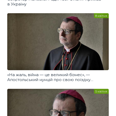
в Україну
8 квітня
«На жаль, війна — це великий бізнес», —
Апостольський нунцій про свою поїздку
до Донецька
5 квітня