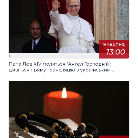
9 серпня,
13:00
\
Папа Лев XIV молиться "Ангел Господній":
дивіться пряму трансляцію з українським
перекладом