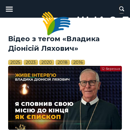
Головне
меню
Відео з тегом «Владика
Діонісій Ляхович»
2025
2023
2020
2018
2016
12 березня