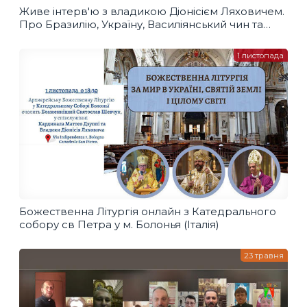
Живе інтерв'ю з владикою Діоніcієм Ляховичем.
Про Бразилію, Україну, Василіянський чин та
Італію
1 листопада
Божественна Літургія онлайн з Катедрального
собору св Петра у м. Болонья (Італія)
23 травня