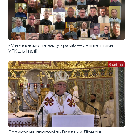
«Ми чекаємо на вас у храмі!» — священники
УГКЦ в Італії
8 квітня
Великодня проповідь Владики Діонісія