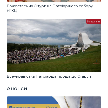
Божественна Літургія з Патріаршого собору
УГКЦ
6 серпня
Всеукраїнська Патріарша проща до Старуні
Анонси