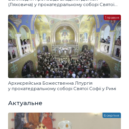
(Ляховича) у прокатедральному соборі Святої
Софії у Римі
1 травня
Архиєрейська Божественна Літургія
у прокатедральному соборі Святої Софії у Римі
Актуальне
6 серпня