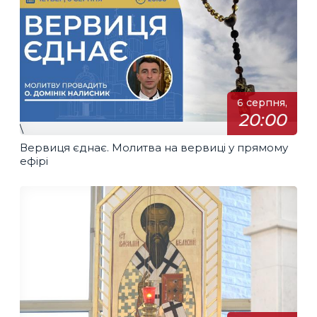
6 серпня,
20:00
\
Вервиця єднає. Молитва на вервиці у прямому
ефірі