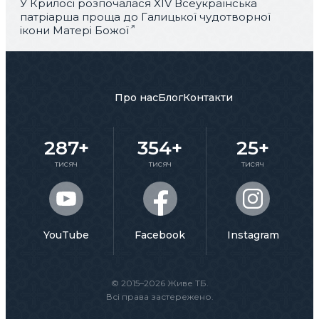
У Крилосі розпочалася XIV Всеукраїнська
патріарша проща до Галицької чудотворної
ікони Матері Божої
Про нас
Блог
Контакти
287+
354+
25+
тисяч
тисяч
тисяч
YouTube
Facebook
Instagram
© 2015–2026 Живе ТБ.
Всі права застережено.