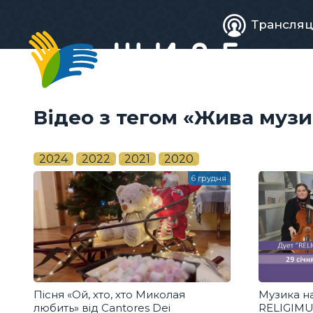
Живе
Трансляц
телебачен
Відео з тегом «Жива муз
2024
2022
2021
2020
6 грудня
Пісня «Ой, хто, хто Миколая
Музика н
любить» від Cantores Dei
RELIGIM