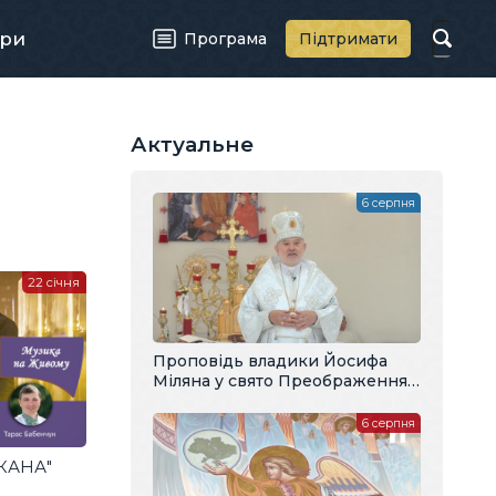
ри
Програма
Підтримати
Актуальне
6 серпня
22 січня
Проповідь владики Йосифа
Міляна у свято Преображення
Господнього
6 серпня
"КАНА"