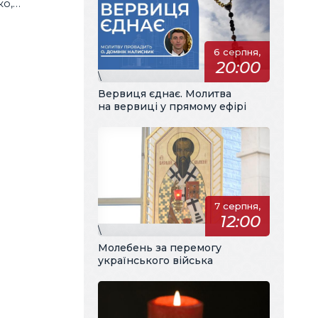
ко,
»
6 серпня,
20:00
\
Вервиця єднає. Молитва
на вервиці у прямому ефірі
7 серпня,
12:00
\
Молебень за перемогу
українського війська