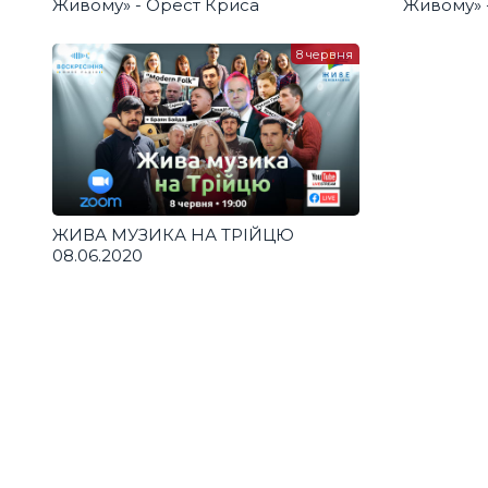
Живому» - Орест Криса
Живому» -
фронтмен
8 червня
ЖИВА МУЗИКА НА ТРІЙЦЮ
08.06.2020