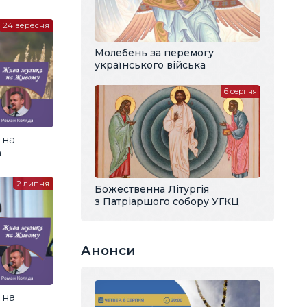
24 вересня
Молебень за перемогу
українського війська
6 серпня
 на
а
2 липня
Божественна Літургія
з Патріаршого собору УГКЦ
Анонси
 на