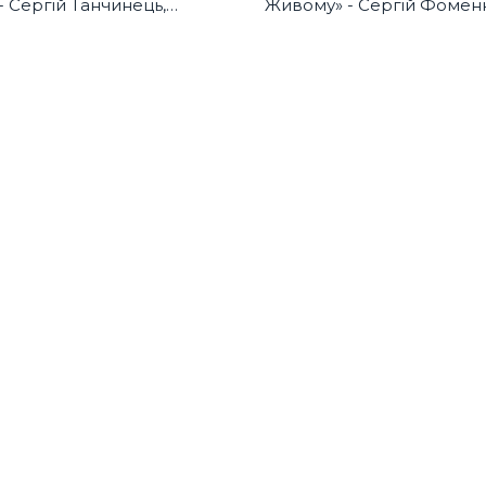
 Сергій Танчинець,
Живому» - Сергій Фомен
 гурту «БЕZ ОБМЕЖЕНЬ»
фронтмен гурту «Мандри