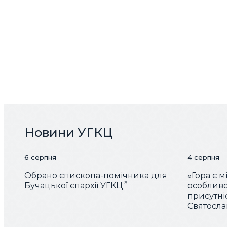
Новини УГКЦ
6 серпня
4 серпня
Обрано єпископа-помічника для
«Гора є 
Бучацької єпархії УГКЦ
особливо
присутні
Святослав