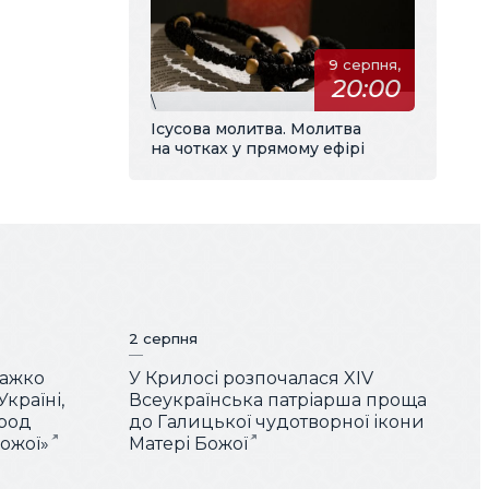
9 серпня,
20:00
\
Ісусова молитва. Молитва
на чотках у прямому ефірі
2 серпня
Важко
У Крилосі розпочалася XIV
країні,
Всеукраїнська патріарша проща
арод
до Галицької чудотворної ікони
Божої»
Матері Божої