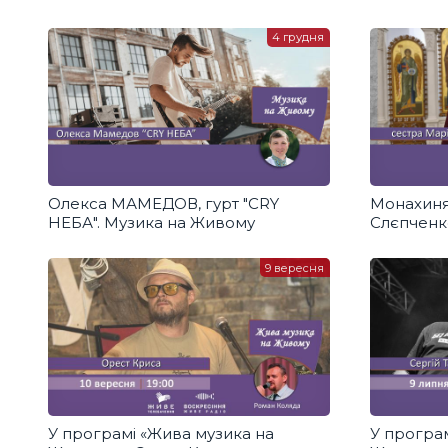
4 грудня
Олекса МАМЕДОВ, гурт "CRY
Монахиня 
НЕБА". Музика на Живому
Слєпченк
9 вересня
У програмі «Жива музика на
У програ