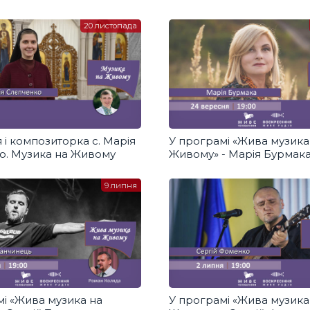
20 листопада
і композиторка с. Марія
У програмі «Жива музика
о. Музика на Живому
Живому» - Марія Бурмак
9 липня
мі «Жива музика на
У програмі «Жива музика