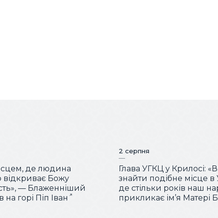
2 серпня
місцем, де людина
Глава УГКЦ у Крилосі: «
 відкриває Божу
знайти подібне місце в У
сть», — Блаженніший
де стільки років наш н
 на горі Піп Іван
прикликає ім’я Матері 