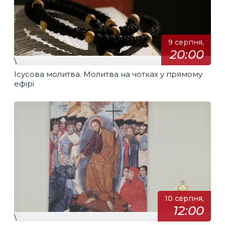
9 серпня,
20:00
\
Ісусова молитва. Молитва на чотках у прямому
ефірі
10 серпня,
12:00
\