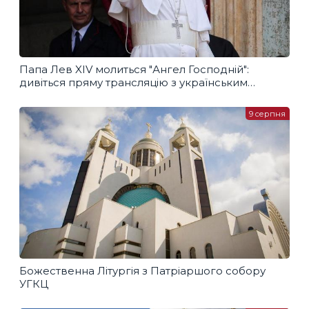
Папа Лев XIV молиться "Ангел Господній":
дивіться пряму трансляцію з українським
перекладом
9 серпня
Божественна Літургія з Патріаршого собору
УГКЦ