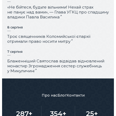
«Не бійтеся, будьте вільними! Нехай страх
не панує над вами», — Глава УГКЦ про спадщину
владики Павла Василика
8 серпня
Троє священників Коломийської єпархії
отримали право носити митру
7 серпня
Блаженніший Святослав відвідав відновлений
монастир Згромадження сестер служебниць
у Микуличині
Про нас
Блог
Контакти
287+
354+
25+