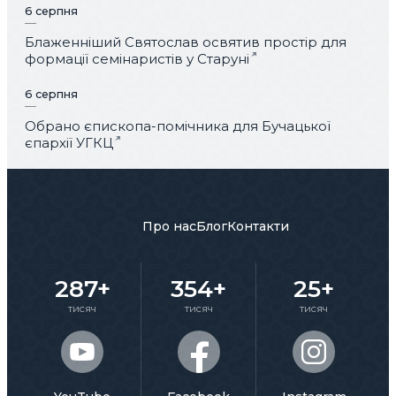
6 серпня
Блаженніший Святослав освятив простір для
формації семінаристів у Старуні
6 серпня
Обрано єпископа-помічника для Бучацької
єпархії УГКЦ
Про нас
Блог
Контакти
287+
354+
25+
тисяч
тисяч
тисяч