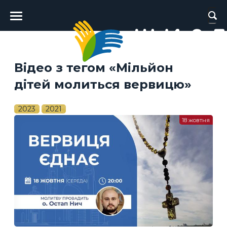
Головне
меню
Відео з тегом «Мільйон
дітей молиться вервицю»
2023
2021
18 жовтня