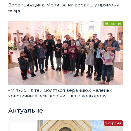
Вервиця єднає. Молитва на вервиці у прямому
ефірі
18 жовтня
«Мільйон дітей моляться вервицю»: маленькі
християни зі всієї країни плели кольорову
вервицю
Актуальне
7 серпня