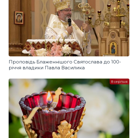
Проповідь Блаженнішого Святослава до 100-
річчя владики Павла Василика
8 серпня