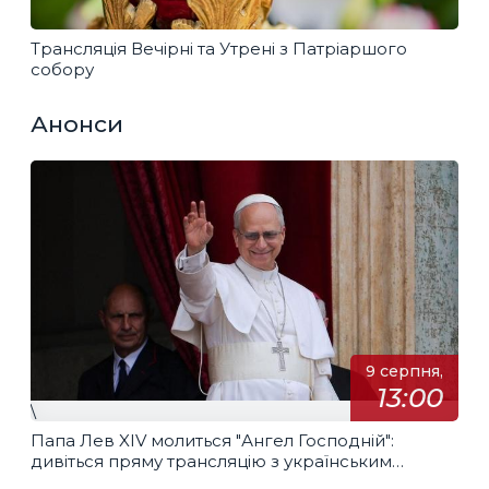
Трансляція Вечірні та Утрені з Патріаршого
собору
Анонси
9 серпня,
13:00
\
Папа Лев XIV молиться "Ангел Господній":
дивіться пряму трансляцію з українським
перекладом