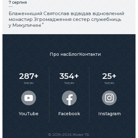
7 серпня
Блаженніший Святослав відвідав відновлений
монастир Згромадження сестер служебниць
у Микуличині
Про нас
Блог
Контакти
287+
354+
25+
тисяч
тисяч
тисяч
YouTube
Facebook
Instagram
© 2015–2026 Живе ТБ.