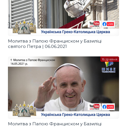
Молитва з Папою Франциском у Базиліці
святого Петра | 06.06.2021
16 травня
Молитва з Папою Франциском у Базиліці