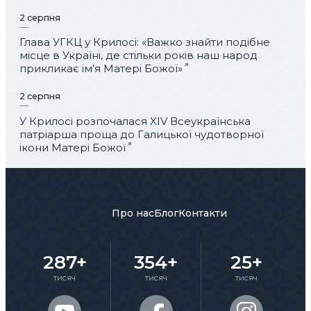
2 серпня
Глава УГКЦ у Крилосі: «Важко знайти подібне
місце в Україні, де стільки років наш народ
прикликає ім’я Матері Божої»
2 серпня
У Крилосі розпочалася XIV Всеукраїнська
патріарша проща до Галицької чудотворної
ікони Матері Божої
Про нас
Блог
Контакти
287+
354+
25+
тисяч
тисяч
тисяч