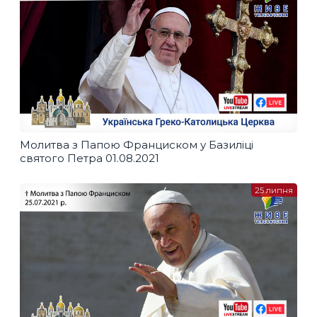
Молитва з Папою Франциском у Базиліці
святого Петра 01.08.2021
25 липня