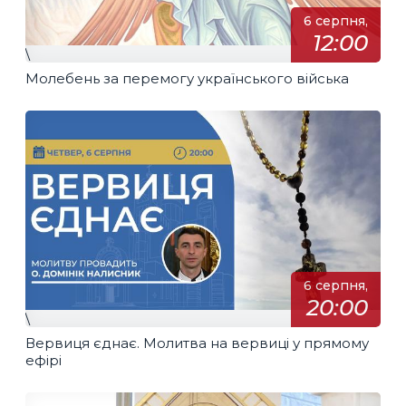
6 серпня,
12:00
\
Молебень за перемогу українського війська
6 серпня,
20:00
\
Вервиця єднає. Молитва на вервиці у прямому
ефірі