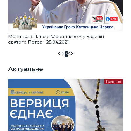
Молитва з Папою Франциском у Базиліці
святого Петра | 25.04.2021
1
2
3
4
Актуальне
5 серпня