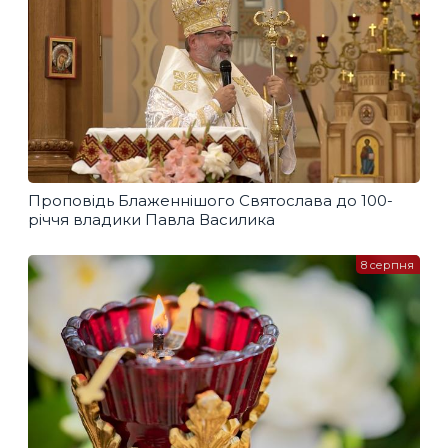
Проповідь Блаженнішого Святослава до 100-
річчя владики Павла Василика
8 серпня