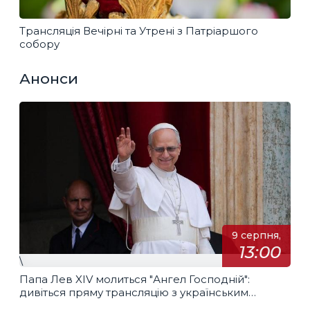
Трансляція Вечірні та Утрені з Патріаршого
собору
Анонси
9 серпня,
13:00
\
Папа Лев XIV молиться "Ангел Господній":
дивіться пряму трансляцію з українським
перекладом