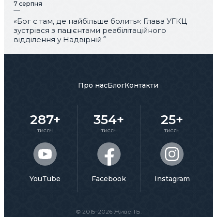
7 серпня
«Бог є там, де найбільше болить»: Глава УГКЦ
зустрівся з пацієнтами реабілітаційного
відділення у Надвірній
Про нас
Блог
Контакти
287+
354+
25+
тисяч
тисяч
тисяч
YouTube
Facebook
Instagram
© 2015–2026 Живе ТБ.