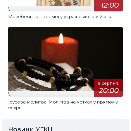
12:00
\
Молебень за перемогу українського війська
9 серпня,
20:00
\
Ісусова молитва. Молитва на чотках у прямому
ефірі
Новини УГКЦ