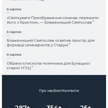
6 серпня
«Святкувати Преображення означає пережити
його з Христом», — Блаженніший Святослав
6 серпня
Блаженніший Святослав освятив простір для
формації семінаристів у Старуні
6 серпня
Обрано єпископа-помічника для Бучацької
єпархії УГКЦ
Про нас
Блог
Контакти
287+
354+
25+