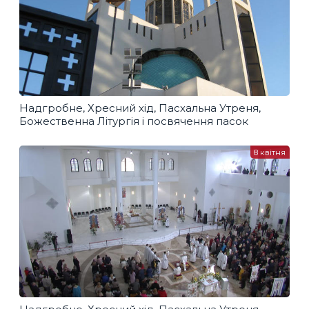
Надгробне, Хресний хід, Пасхальна Утреня,
Божественна Літургія і посвячення пасок
8 квітня